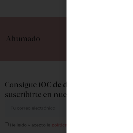
Ahumado
Consigue
10€ de descuento
al
suscribirte en nuestra newsletter
ME APUNTO
He leído y acepto la
política de privacidad