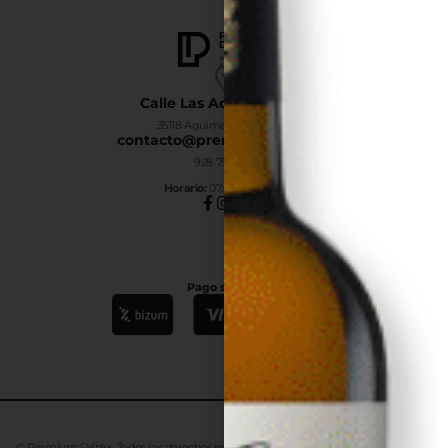
Calle Las Adelfas Nº6-B
35118 Agüimes, Las Palmas
contacto@premiumdrinks.es
928 754 363
Horar
io:
07:00h a 15:00h
Pago seguro
© Premium Drinks. Todos los derechos reservados. Desarrollado
Advanze