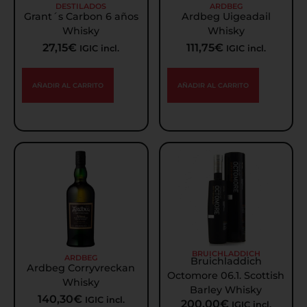
DESTILADOS
ARDBEG
Grant´s Carbon 6 años
Ardbeg Uigeadail
Whisky
Whisky
27,15
€
111,75
€
IGIC incl.
IGIC incl.
AÑADIR AL CARRITO
AÑADIR AL CARRITO
BRUICHLADDICH
ARDBEG
Bruichladdich
Ardbeg Corryvreckan
Octomore 06.1. Scottish
Whisky
Barley Whisky
140,30
€
IGIC incl.
200,00
€
IGIC incl.