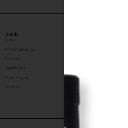
Tienda
Vinos
Vinos Canarios
Cervezas
Destilados
Pack Regalo
Menaje