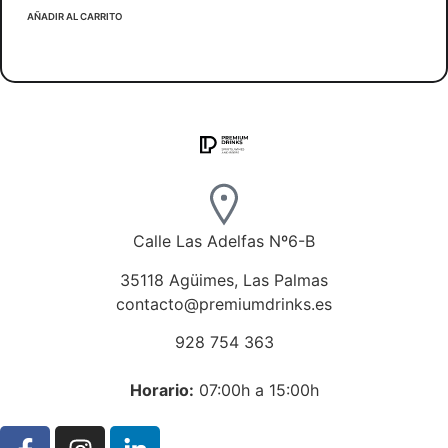
AÑADIR AL CARRITO
Calle Las Adelfas Nº6-B
35118 Agüimes, Las Palmas
contacto@premiumdrinks.es
928 754 363
Horar
io:
07:00h a 15:00h