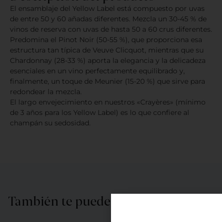
El ensamblaje del Yellow Label está compuesto por uvas
de entre 50 y 60 añadas diferentes. Mezcla un 30-45 % de
vinos de reserva con uvas de hasta 50 a 60 crus diferentes.
Predomina el Pinot Noir (50-55 %), que proporciona esa
estructura tan típica de Veuve Clicquot, mientras que su
Chardonnay (28-33 %) aporta la elegancia y la delicadeza
esenciales en un vino perfectamente equilibrado y,
finalmente, un toque de Meunier (15-20 %) que sirve para
redondear la mezcla.
El largo envejecimiento en nuestros «Crayères» (mínimo
de 3 años para los Yellow Label) es lo que confiere al
champán su sedosidad.
También te puede interesar…