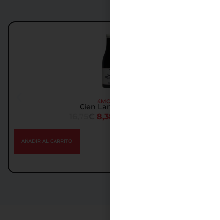
Oferta
4MONOS
Cien Lanzas 2017
16,75
€
8,38
€
IGIC incl.
AÑADIR AL CARRITO