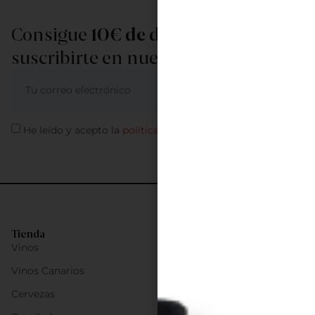
Consigue
10€ de descuento
al
suscribirte en nuestra newsletter
ME APUNTO
He leído y acepto la
política de privacidad
Tienda
Vinos
Vinos Canarios
Cervezas