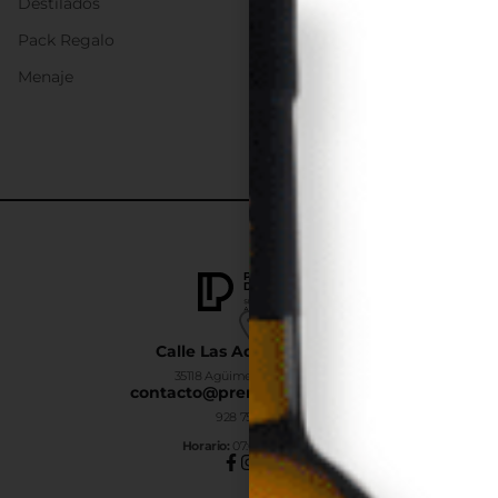
Destilados
Pack Regalo
Menaje
Calle Las Adelfas Nº6-B
35118 Agüimes, Las Palmas
contacto@premiumdrinks.es
928 754 363
Horar
io:
07:00h a 15:00h