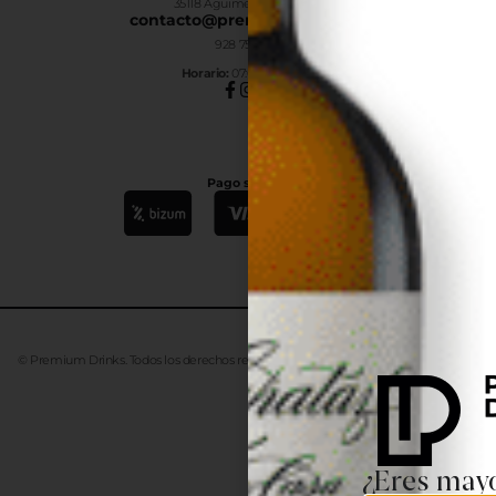
35118 Agüimes, Las Palmas
contacto@premiumdrinks.es
928 754 363
Horar
io:
07:00h a 15:00h
Pago seguro
© Premium Drinks. Todos los derechos reservados. Desarrollado
Advanze
¿Eres mayo