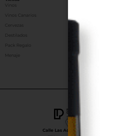
Vinos
Vinos Canarios
Cervezas
Destilados
Pack Regalo
Menaje
Calle Las Adelfas Nº6-B