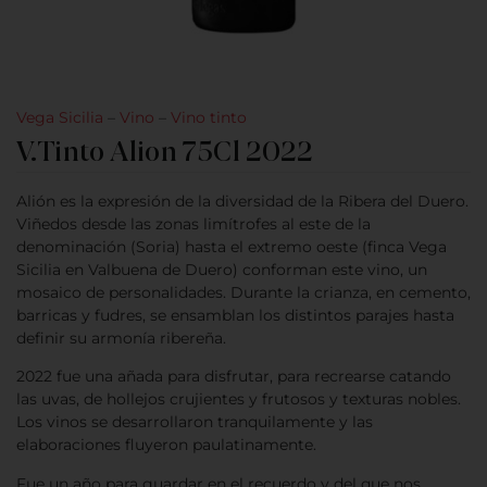
Vega Sicilia
–
Vino
–
Vino tinto
V.Tinto Alion 75Cl 2022
Alión es la expresión de la diversidad de la Ribera del Duero.
Viñedos desde las zonas limítrofes al este de la
denominación (Soria) hasta el extremo oeste (finca Vega
Sicilia en Valbuena de Duero) conforman este vino, un
mosaico de personalidades. Durante la crianza, en cemento,
barricas y fudres, se ensamblan los distintos parajes hasta
definir su armonía ribereña.
2022 fue una añada para disfrutar, para recrearse catando
las uvas, de hollejos crujientes y frutosos y texturas nobles.
Los vinos se desarrollaron tranquilamente y las
elaboraciones fluyeron paulatinamente.
Fue un año para guardar en el recuerdo y del que nos