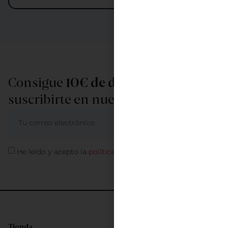
Consigue
10€ de descuento
al
suscribirte en nuestra newsletter
ME APUNTO
He leído y acepto la
política de privacidad
Tienda