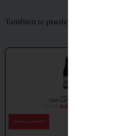
También te puede interesar…
Oferta
4MONOS
Cien Lanzas 2017
16,75
€
8,38
€
IGIC incl.
AÑADIR AL CARRITO