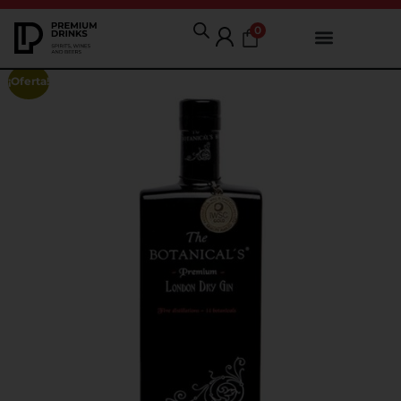
0
¡Oferta!