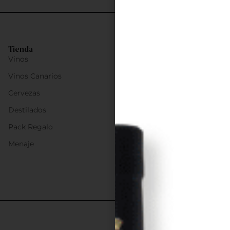
Tienda
Vinos
Vinos Canarios
Cervezas
Destilados
Pack Regalo
Menaje