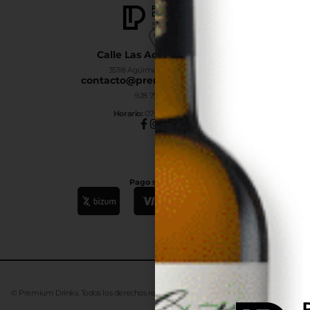
Calle Las Adelfas Nº6-B
35118 Agüimes, Las Palmas
contacto@premiumdrinks.es
928 754 363
Horar
io:
07:00h a 15:00h
Pago seguro
© Premium Drinks. Todos los derechos reservados. Desarrollado
Advanze