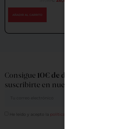
37,55
€
28,18
€
IGIC incl.
AÑADIR AL CARRITO
Consigue
10€ de descuento
al
suscribirte en nuestra newsletter
ME APUNTO
He leído y acepto la
política de privacidad