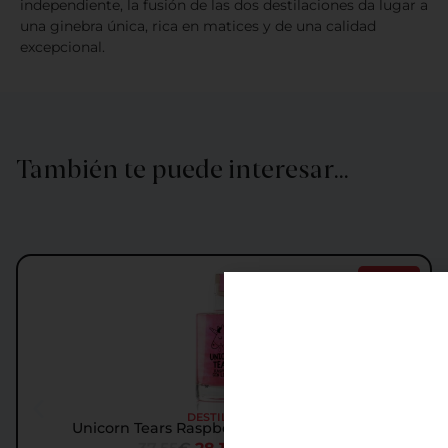
independiente, la fusión de las dos destilaciones da lugar a
una ginebra única, rica en matices y de una calidad
excepcional.
También te puede interesar…
Oferta
DESTILADOS
Unicorn Tears Raspberry Licor de Ginebra