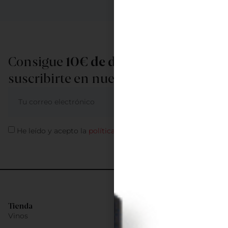
Consigue
10€ de descuento
al
suscribirte en nuestra newsletter
ME APUNTO
He leído y acepto la
política de privacidad
Tienda
Vinos