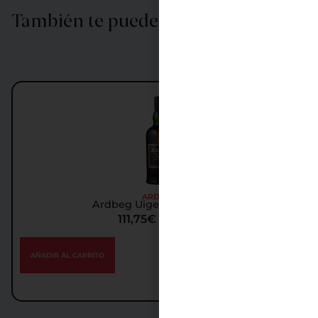
También te puede interesar…
ARDBEG
Ardbeg Uigeadail Whisky
111,75
€
IGIC incl.
AÑADIR AL CARRITO