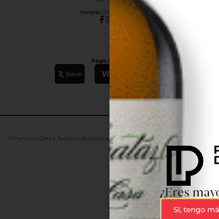
Horar
io:
07:00h a 15:00h
Pago seguro
© Premium Drinks. Todos los derechos reservados. Desarrollado
Advanze
¿Eres mayo
Sí, tengo má