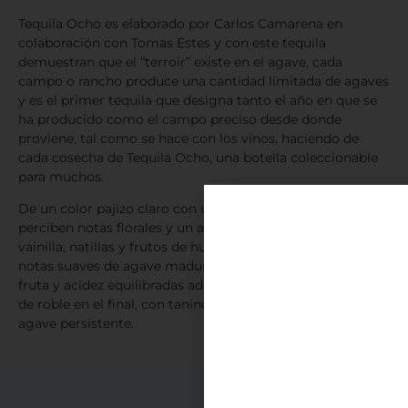
Tequila Ocho es elaborado por Carlos Camarena en
colaboración con Tomas Estes y con este tequila
demuestran que el “terroir” existe en el agave, cada
campo o rancho produce una cantidad limitada de agaves
y es el primer tequila que designa tanto el año en que se
ha producido como el campo preciso desde donde
proviene, tal como se hace con los vinos, haciendo de
cada cosecha de Tequila Ocho, una botella coleccionable
para muchos.
De un color pajizo claro con una brillante claridad. Se
perciben notas florales y un agave cocido dulce junto con
vainilla, natillas y frutos de huerto cocidas. Aparecen
notas suaves de agave maduro en el paladar seguidas de
fruta y acidez equilibradas además de una sutil presencia
de roble en el final, con taninos suaves y una dulzura de
agave persistente.