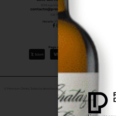
35118 Agüimes, Las Palmas
contacto@premiumdrinks.es
928 754 363
Horar
io:
07:00h a 15:00h
Pago seguro
© Premium Drinks. Todos los derechos reservados. Desarrollado
Advanze