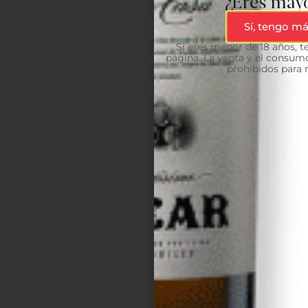
¿Eres mayo
Sí, tengo má
Si eres menor de 18 años, 
página. La venta y el consumo
prohibidos para 