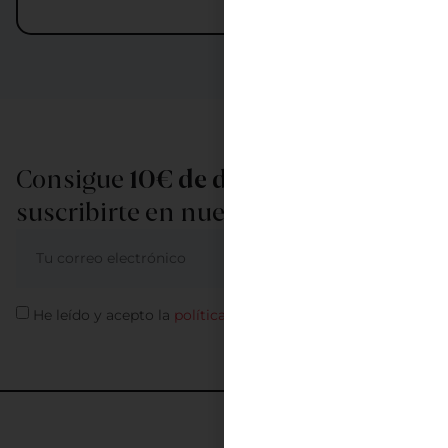
Consigue
10€ de descuento
al
suscribirte en nuestra newsletter
ME APUNTO
He leído y acepto la
política de privacidad