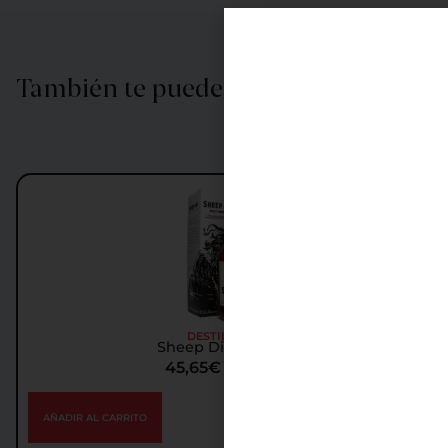
También te puede interesar…
DESTILADOS
Sheep Dip Whisky
45,65
€
IGIC incl.
AÑADIR AL CARRITO