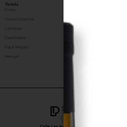
Tienda
Vinos
Vinos Canarios
Cervezas
Destilados
Pack Regalo
Menaje
Calle Las Adelfas Nº6-B