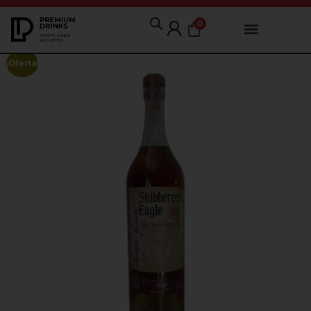
0
¡Oferta!