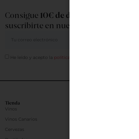
Consigue
10€ de descuento
al
suscribirte en nuestra newsletter
ME APUNTO
He leído y acepto la
política de privacidad
Tienda
Vinos
Vinos Canarios
Cervezas