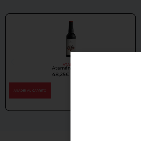
ATAMÁN
Atamán Vermut
48,25
€
IGIC incl.
AÑADIR AL CARRITO