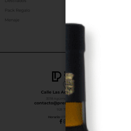
Destilados
Pack Regalo
Menaje
Calle Las Adelfas Nº6-B
35118 Agüimes, Las Palmas
contacto@premiumdrinks.es
928 754 363
Horar
io:
07:00h a 15:00h