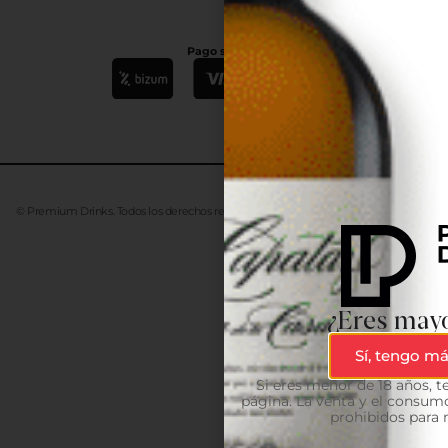
Pago seguro
© Premium Drinks. Todos los derechos reservados. Desarrollado
Advanze
¿Eres mayo
Sí, tengo má
Si eres menor de 18 años, 
página. La venta y el consumo
prohibidos para 