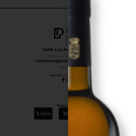
Calle Las Adelfas Nº6-B
35118 Agüimes, Las Palmas
contacto@premiumdrinks.es
928 754 363
Horar
io:
07:00h a 15:00h
Pago seguro