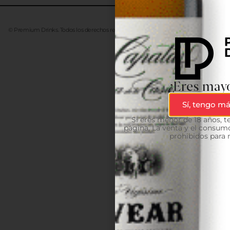
© Premium Drinks. Todos los derechos reservados. Desarrollado
Advanze
¿Eres mayo
Sí, tengo má
Si eres menor de 18 años, 
página. La venta y el consumo
prohibidos para 