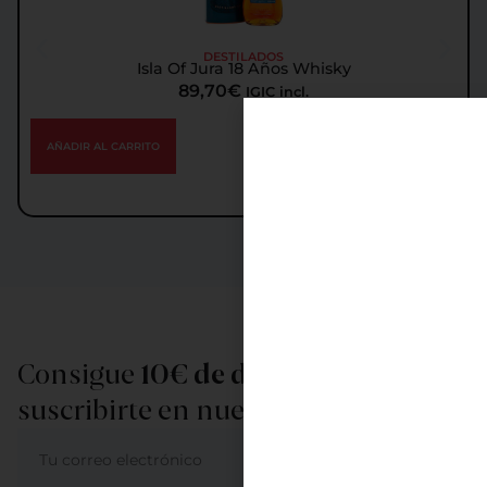
DESTILADOS
Isla Of Jura 18 Años Whisky
89,70
€
IGIC incl.
AÑADIR AL CARRITO
Consigue
10€ de descuento
al
suscribirte en nuestra newsletter
ME APUNTO