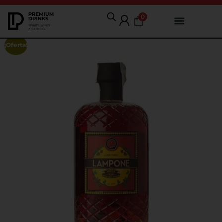
0
¡Oferta!