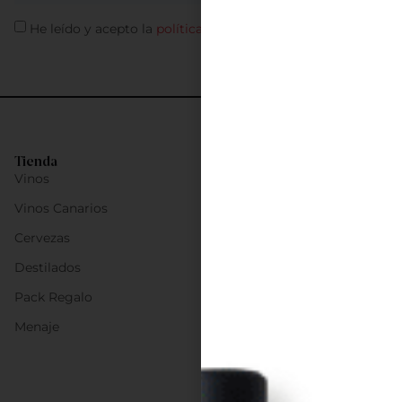
He leído y acepto la
política de privacidad
Tienda
Vinos
Vinos Canarios
Cervezas
Destilados
Pack Regalo
Menaje