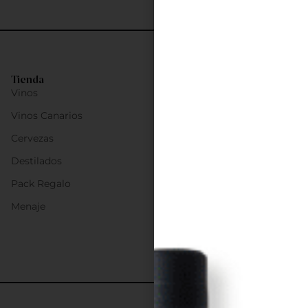
Tienda
Vinos
Vinos Canarios
Cervezas
Destilados
Pack Regalo
Menaje