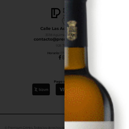
Calle Las Adelfas Nº6-B
35118 Agüimes, Las Palmas
contacto@premiumdrinks.es
928 754 363
Horar
io:
07:00h a 15:00h
Pago seguro
© Premium Drinks. Todos los derechos reservados. Desarrollado
Advanze