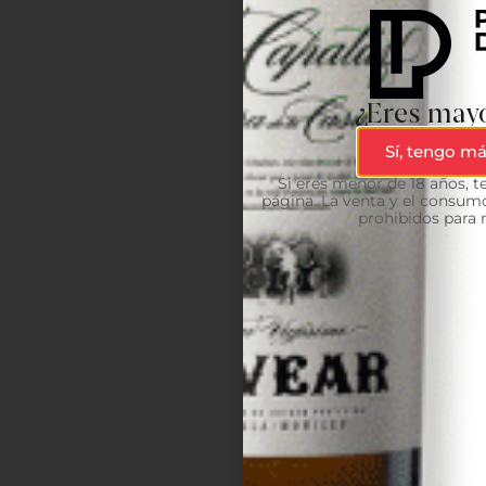
¿Eres mayo
Sí, tengo má
Si eres menor de 18 años, 
página. La venta y el consumo
prohibidos para 