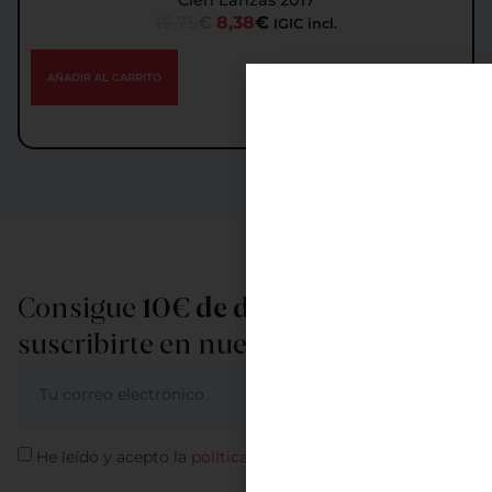
16,75
€
8,38
€
IGIC incl.
AÑADIR AL CARRITO
Consigue
10€ de descuento
al
suscribirte en nuestra newsletter
ME APUNTO
He leído y acepto la
política de privacidad