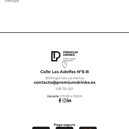
Menaje
Calle Las Adelfas Nº6-B
35118 Agüimes, Las Palmas
contacto@premiumdrinks.es
928 754 363
Horar
io:
07:00h a 15:00h
Pago seguro