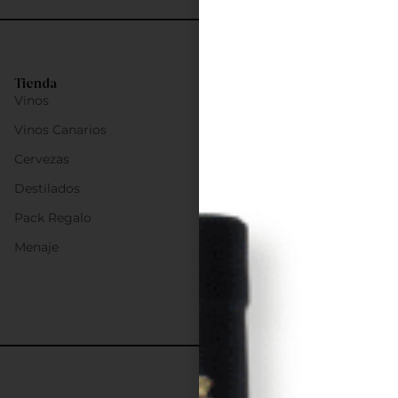
Tienda
Vinos
Vinos Canarios
Cervezas
Destilados
Pack Regalo
Menaje