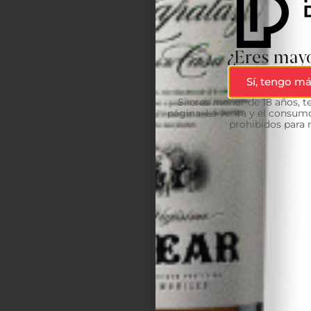
¿Eres mayo
Sí, tengo má
Si eres menor de 18 años, 
página. La venta y el consumo
prohibidos para 