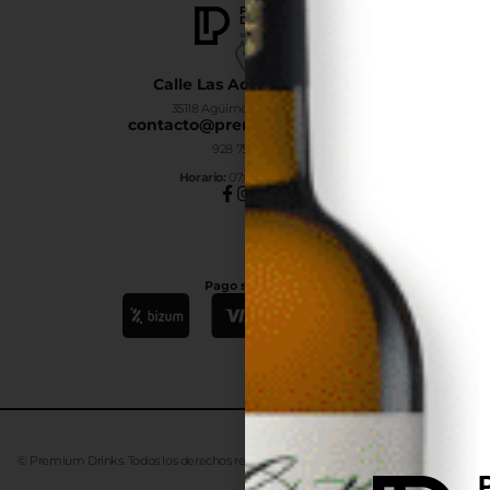
Calle Las Adelfas Nº6-B
35118 Agüimes, Las Palmas
contacto@premiumdrinks.es
928 754 363
Horar
io:
07:00h a 15:00h
Pago seguro
© Premium Drinks. Todos los derechos reservados. Desarrollado
Advanze