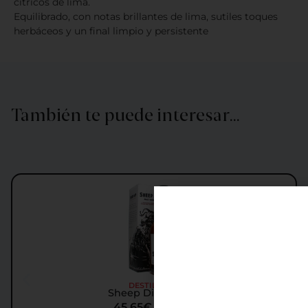
cítricos de lima.
Equilibrado, con notas brillantes de lima, sutiles toques
herbáceos y un final limpio y persistente
También te puede interesar…
DESTILADOS
Sheep Dip Whisky
45,65
€
IGIC incl.