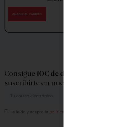
AÑADIR AL CARRITO
Consigue
10€ de descuento
al
suscribirte en nuestra newsletter
ME APUNTO
He leído y acepto la
política de privacidad