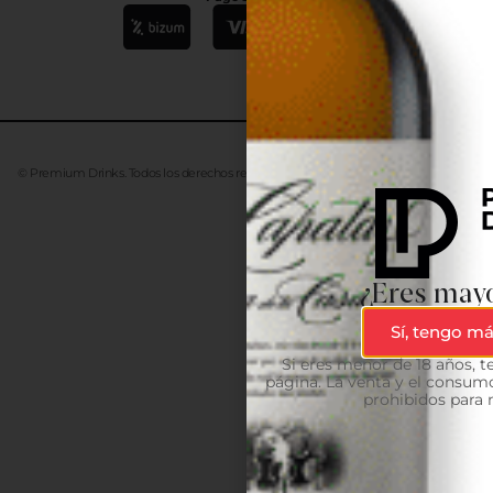
© Premium Drinks. Todos los derechos reservados. Desarrollado
Advanze
¿Eres mayo
Sí, tengo má
Si eres menor de 18 años, 
página. La venta y el consumo
prohibidos para 