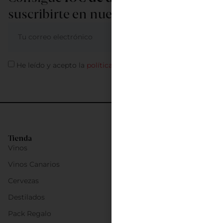
suscribirte en nuestra newsletter
ME APUNTO
He leído y acepto la
política de privacidad
Tienda
Vinos
Vinos Canarios
Cervezas
Destilados
Pack Regalo