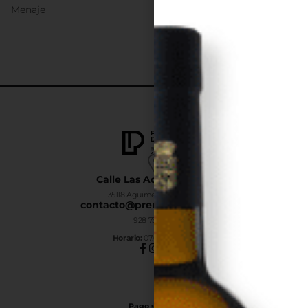
Menaje
Calle Las Adelfas Nº6-B
35118 Agüimes, Las Palmas
contacto@premiumdrinks.es
928 754 363
Horar
io:
07:00h a 15:00h
Pago seguro