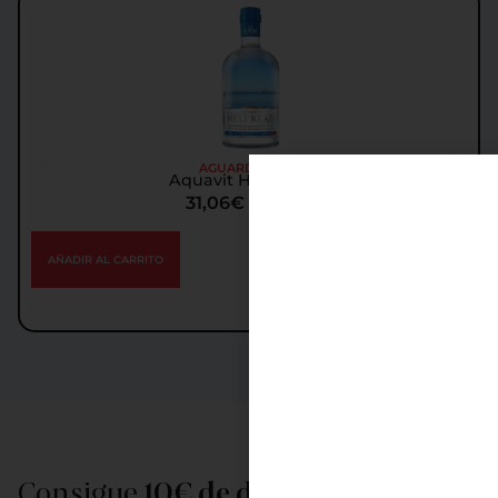
AGUARDIENTES
Aquavit Helt Klar 1L
31,06
€
IGIC incl.
AÑADIR AL CARRITO
Consigue
10€ de descuento
al