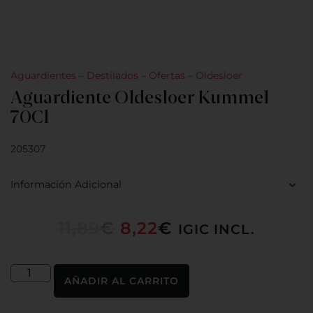
Aguardientes
–
Destilados
–
Ofertas
–
Oldesloer
Aguardiente Oldesloer Kummel
70Cl
205307
Información Adicional
11,89
€
8,22
€
IGIC INCL.
AÑADIR AL CARRITO