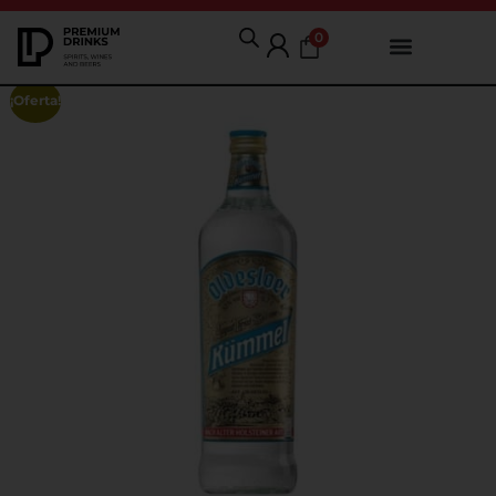
0
¡Oferta!