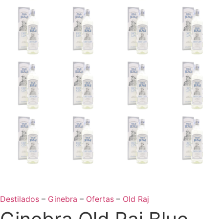
Destilados
–
Ginebra
–
Ofertas
–
Old Raj