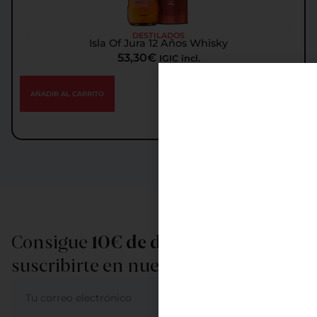
DESTILADOS
Isla Of Jura 12 Años Whisky
53,30
€
IGIC incl.
AÑADIR AL CARRITO
Consigue
10€ de descuento
al
suscribirte en nuestra newsletter
ME APUNTO