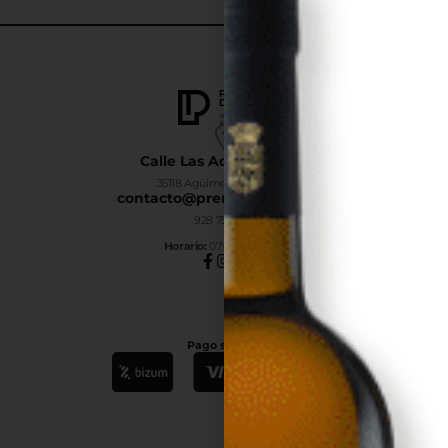
Calle Las Adelfas Nº6-B
35118 Agüimes, Las Palmas
contacto@premiumdrinks.es
928 754 363
Horar
io:
07:00h a 15:00h
Pago seguro