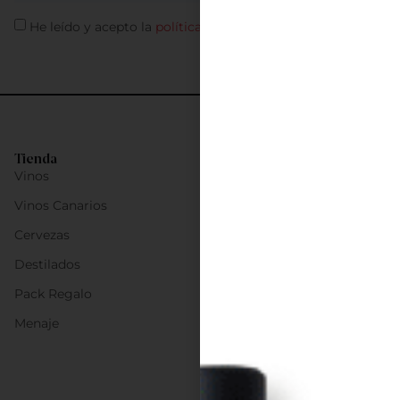
He leído y acepto la
política de privacidad
Tienda
Vinos
Vinos Canarios
Cervezas
Destilados
Pack Regalo
Menaje