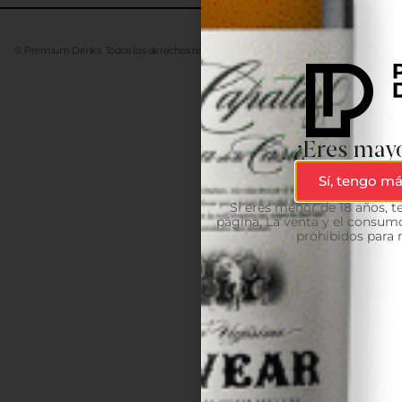
© Premium Drinks. Todos los derechos reservados. Desarrollado
Advanze
¿Eres mayo
Sí, tengo má
Si eres menor de 18 años, 
página. La venta y el consumo
prohibidos para 