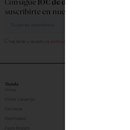
Consigue
10€ de descuento
al
suscribirte en nuestra newsletter
ME APUNTO
He leído y acepto la
política de privacidad
Tienda
Vinos
Vinos Canarios
Cervezas
Destilados
Pack Regalo