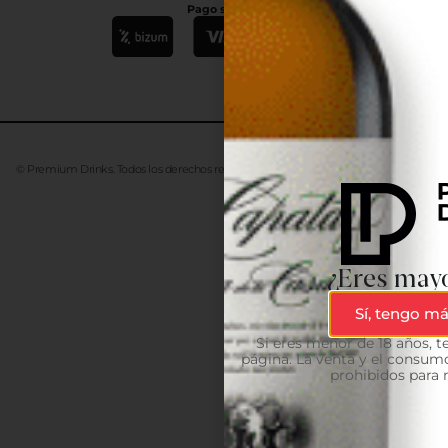
Pago seguro
© Premium Drinks. Todos los derechos reservados. Desarrollado
Advanze
¿Eres mayo
Sí, tengo má
Si eres menor de 18 años, 
página. La venta y el consumo
prohibidos para 