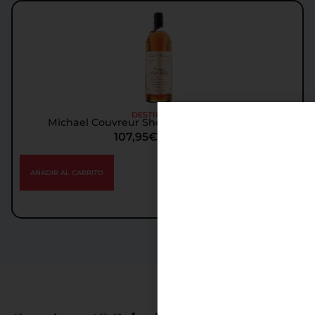
DESTILADOS
Michael Couvreur Sherry Oak Cask Whisky
107,95
€
IGIC incl.
AÑADIR AL CARRITO