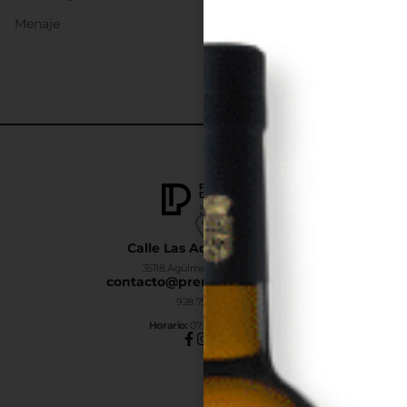
Menaje
Calle Las Adelfas Nº6-B
35118 Agüimes, Las Palmas
contacto@premiumdrinks.es
928 754 363
Horar
io:
07:00h a 15:00h