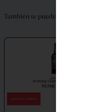
También te puede interesar…
ARDBEG
Ardbeg Uigeadail Whisky
111,75
€
IGIC incl.
AÑADIR AL CARRITO