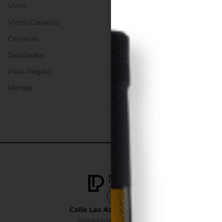
Vinos
Vinos Canarios
Cervezas
Destilados
Pack Regalo
Menaje
Calle Las Adelfas Nº6-B
35118 Agüimes, Las Palmas