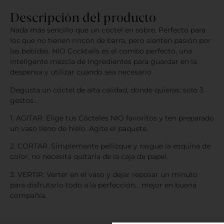
Descripción del producto
Nada más sencillo que un cóctel en sobre. Perfecto para
los que no tienen rincón de barra, pero sienten pasión por
las bebidas. NIO Cocktails es el combo perfecto, una
inteligente mezcla de ingredientes para guardar en la
despensa y utilizar cuando sea necesario.
Degusta un cóctel de alta calidad, donde quieras: solo 3
gestos…
1. AGITAR. Elige tus Cócteles NIO favoritos y ten preparado
un vaso lleno de hielo. Agite el paquete.
2. CORTAR. Simplemente pellizque y rasgue la esquina de
color, no necesita quitarla de la caja de papel.
3. VERTIR. Verter en el vaso y dejar reposar un minuto
para disfrutarlo todo a la perfección… mejor en buena
compañía.