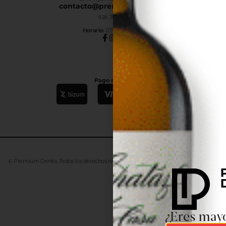
contacto@premiumdrinks.es
928 754 363
Horar
io:
07:00h a 15:00h
Pago seguro
© Premium Drinks. Todos los derechos reservados. Desarrollado
Advanze
¿Eres mayo