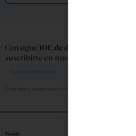
Consigue
10€ de descuento
al
suscribirte en nuestra newsletter
ME APUNTO
He leído y acepto la
política de privacidad
Tienda