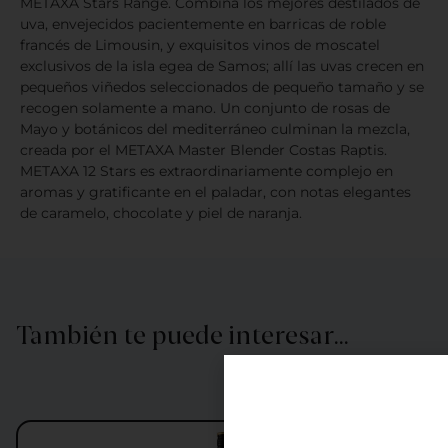
METAXA Stars Range. Combina los mejores destilados de
uva, envejecidos pacientemente en barricas de roble
francés de Limousin, y exquisitos vinos de moscatel
exclusivos de la isla egea de Samos; allí las uvas crecen en
pequeños viñedos seleccionados de pequeño tamaño y se
recogen solamente a mano. Un conjunto de rosas de
Mayo y botánicos del mediterráneo culminan la mezcla,
creada por el METAXA Master Blender Costas Raptis.
METAXA 12 Stars es extraordinariamente complejo en
aromas y gratificante en el paladar, con notas elegantes
de caramelo, chocolate y piel de naranja.
También te puede interesar…