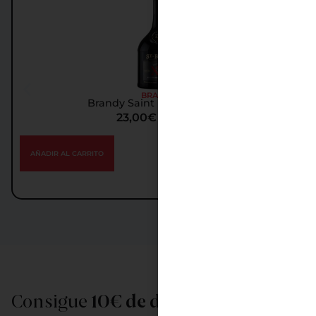
BRANDY
Brandy Saint Remy Xo 70Cl
23,00
€
IGIC incl.
AÑADIR AL CARRITO
Consigue
10€ de descuento
al