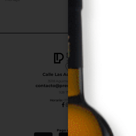
Calle Las Adelfas Nº6-B
35118 Agüimes, Las Palmas
contacto@premiumdrinks.es
928 754 363
Horar
io:
07:00h a 15:00h
Pago seguro