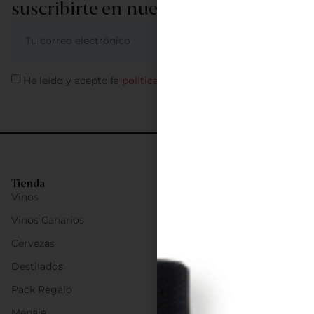
suscribirte en nuestra newsletter
ME APUNTO
He leído y acepto la
política de privacidad
Tienda
Vinos
Vinos Canarios
Cervezas
Destilados
Pack Regalo
Menaje