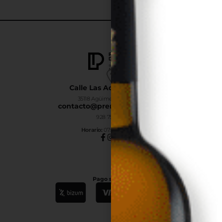
Calle Las Adelfas Nº6-B
35118 Agüimes, Las Palmas
contacto@premiumdrinks.es
928 754 363
Horar
io:
07:00h a 15:00h
Pago seguro