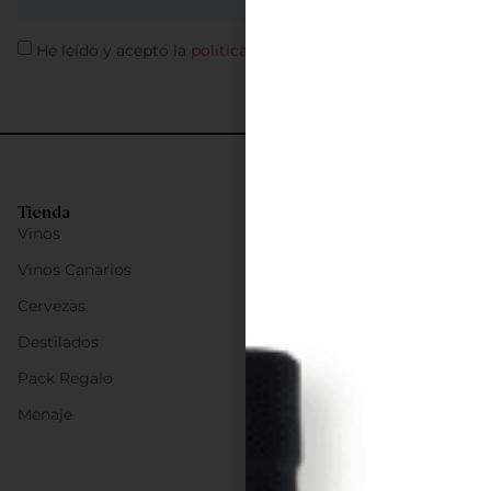
He leído y acepto la
política de privacidad
Tienda
Vinos
Vinos Canarios
Cervezas
Destilados
Pack Regalo
Menaje