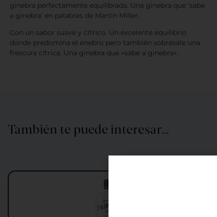
ginebra perfectamente equilibrada. Una ginebra que ‘sabe
a ginebra’ en palabras de Martin Miller.
Con un sabor suave y cítrico. Un excelente equilibrio
donde predomina el enebro pero también sobresale una
frescura cítrica. Una ginebra que «sabe a ginebra».
También te puede interesar…