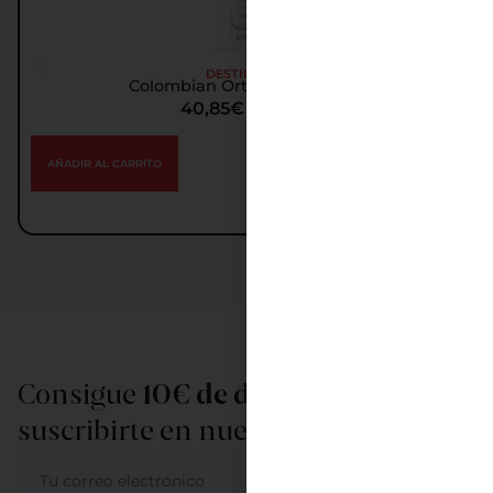
DESTILADOS
Colombian Ortodoxy Ginebra
40,85
€
IGIC incl.
AÑADIR AL CARRITO
Consigue
10€ de descuento
al
suscribirte en nuestra newsletter
ME APUNTO