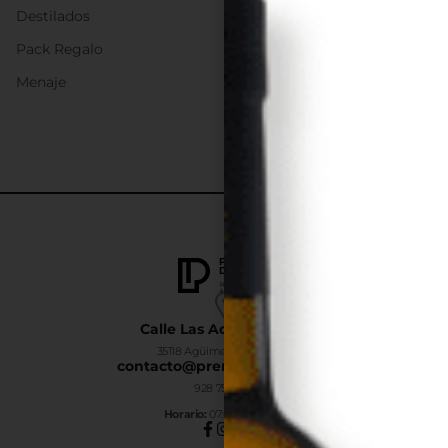
Destilados
Pack Regalo
Menaje
Calle Las Adelfas Nº6-B
35118 Agüimes, Las Palmas
contacto@premiumdrinks.es
928 754 363
Horar
io:
07:00h a 15:00h