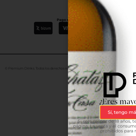
Pago seguro
© Premium Drinks. Todos los derechos reservados. Desarrollado
Advanze
¿Eres mayo
Sí, tengo má
Si eres menor de 18 años, 
página. La venta y el consumo
prohibidos para 