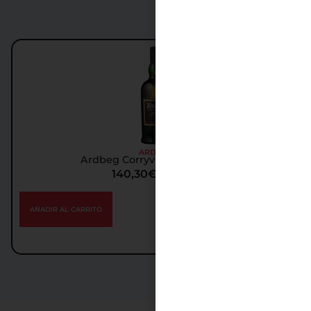
ARDBEG
Ardbeg Corryvreckan Whisky
140,30
€
IGIC incl.
AÑADIR AL CARRITO