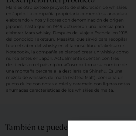
Mars es otro exitoso proyecto de elaboración de whiskies
en Japón. La compañía propietaria comenzó su andadura
elaborando vinos y licores con denominación de origen
japonés, hasta que en 1949 obtuvieron una licencia para
elaborar Mars whisky. Después del viaje a Escocia, en 1918,
del conocido Taketsuru Masakta, que sirvió para recopilar
todo el saber del whisky en el famoso libro «Taketsuru´s
Notebook», la compañía se planteó crear un whisky como
nunca antes en Japón. Actualmente cuentan con tres
destilerías en el país nipón. «Cosmo» toma su nombre de
una montaña cercana a la destilería de Shinshu. Es una
mezcla de whiskies de malta (Vatted Malt), combina un
punto dulce con notas a miel y caramelo con ligeras notas
ahumadas características de los whiskies de malta.
También te puede interesar…