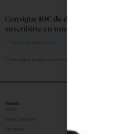
Consigue
10€ de descuento
al
suscribirte en nuestra newsletter
ME APUNTO
He leído y acepto la
política de privacidad
Tienda
Vinos
Vinos Canarios
Cervezas