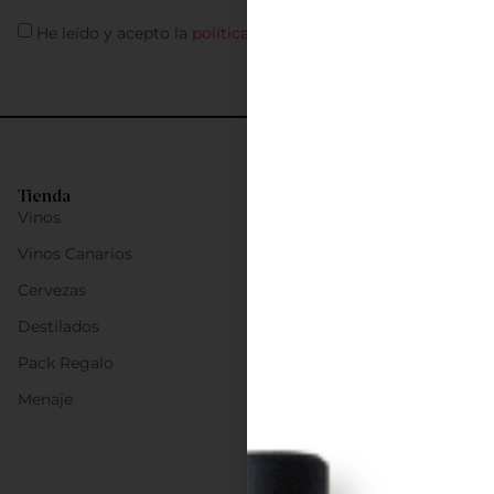
He leído y acepto la
política de privacidad
Tienda
Vinos
Vinos Canarios
Cervezas
Destilados
Pack Regalo
Menaje