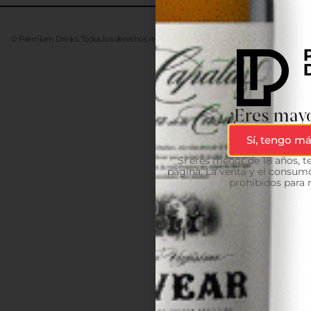
© Premium Drinks. Todos los derechos reservados. Desarrollado
Advanze
¿Eres mayo
Sí, tengo má
Si eres menor de 18 años, 
página. La venta y el consumo
prohibidos para 