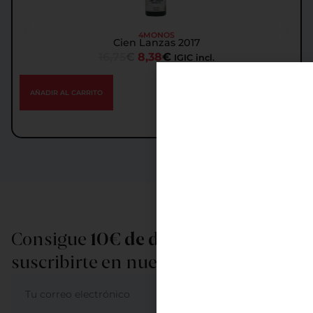
4MONOS
Cien Lanzas 2017
16,75
€
8,38
€
IGIC incl.
AÑADIR AL CARRITO
Consigue
10€ de descuento
al
suscribirte en nuestra newsletter
ME APUNTO