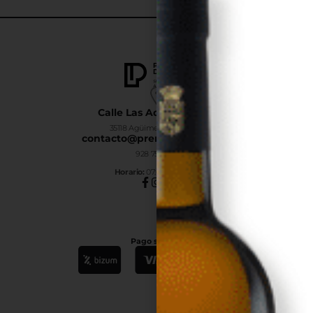
Calle Las Adelfas Nº6-B
35118 Agüimes, Las Palmas
contacto@premiumdrinks.es
928 754 363
Horar
io:
07:00h a 15:00h
Pago seguro