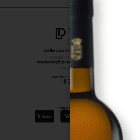
Calle Las Adelfas Nº6-B
35118 Agüimes, Las Palmas
contacto@premiumdrinks.es
928 754 363
Horar
io:
07:00h a 15:00h
Pago seguro