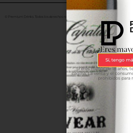
© Premium Drinks. Todos los derechos reservados. Desarrollado
Advanze
¿Eres mayo
Sí, tengo má
Si eres menor de 18 años, 
página. La venta y el consumo
prohibidos para 