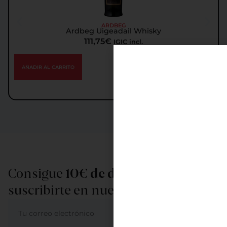
ARDBEG
Ardbeg Uigeadail Whisky
111,75
€
IGIC incl.
AÑADIR AL CARRITO
Consigue
10€ de descuento
al
suscribirte en nuestra newsletter
ME APUNTO