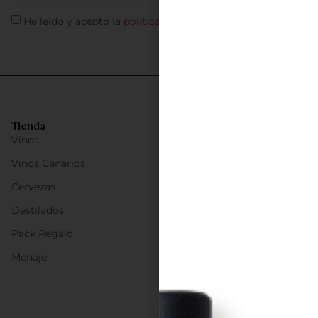
He leído y acepto la
política de privacidad
Tienda
Vinos
Vinos Canarios
Cervezas
Destilados
Pack Regalo
Menaje