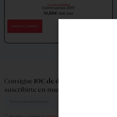
LA CALANDRIA
Cientruenos 2017
10,85
€
IGIC incl.
AÑADIR AL CARRITO
Consigue
10€ de descuento
al
suscribirte en nuestra newsletter
ME APUNTO
He leído y acepto la
política de privacidad