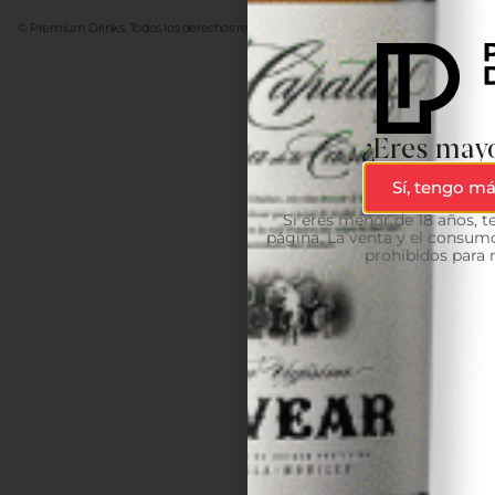
© Premium Drinks. Todos los derechos reservados. Desarrollado
Advanze
¿Eres mayo
Sí, tengo má
Si eres menor de 18 años, 
página. La venta y el consumo
prohibidos para 