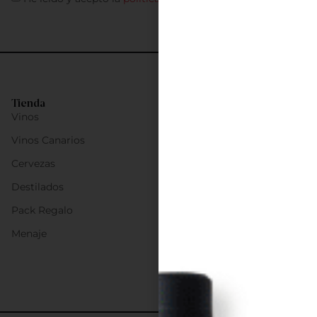
Tienda
Vinos
Vinos Canarios
Cervezas
Destilados
Pack Regalo
Menaje