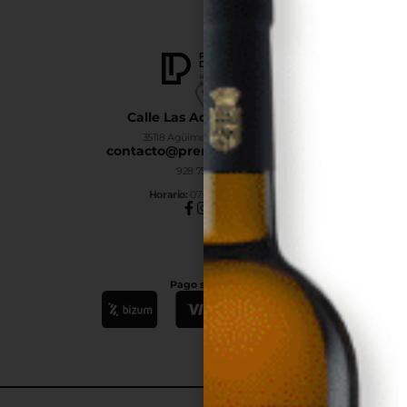
Calle Las Adelfas Nº6-B
35118 Agüimes, Las Palmas
contacto@premiumdrinks.es
928 754 363
Horar
io:
07:00h a 15:00h
Pago seguro