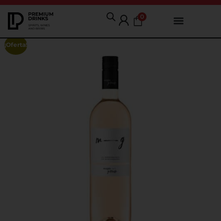
0
¡Oferta!