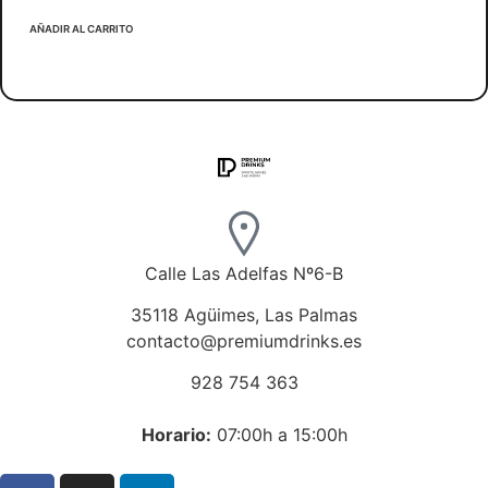
AÑADIR AL CARRITO
Calle Las Adelfas Nº6-B
35118 Agüimes, Las Palmas
contacto@premiumdrinks.es
928 754 363
Horar
io:
07:00h a 15:00h