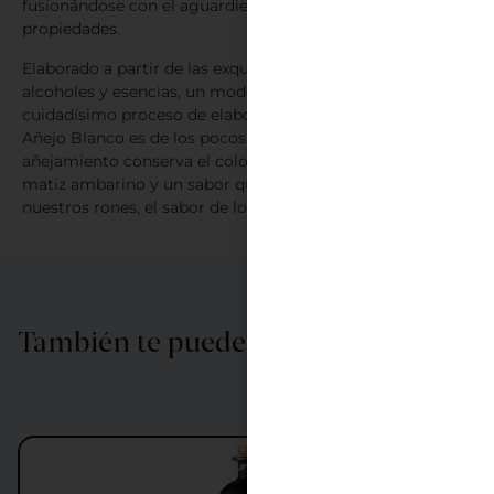
fusionándose con el aguardiente de caña sin perder sus
propiedades.
Elaborado a partir de las exquisitas mezclas de azúcares,
alcoholes y esencias, un moderado reposo y un
cuidadísimo proceso de elaboración. Ron Legendario
Añejo Blanco es de los pocos que además de alcanzar un
añejamiento conserva el color transparente con un ligero
matiz ambarino y un sabor que continúa con la línea de
nuestros rones, el sabor de lo natural.
También te puede interesar…