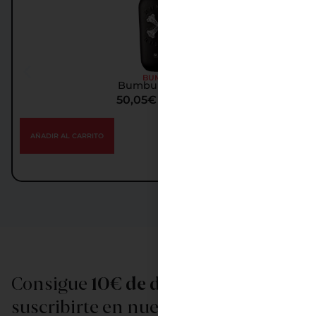
BUMBU
Bumbu XO Ron
50,05
€
IGIC incl.
AÑADIR AL CARRITO
Consigue
10€ de descuento
al
suscribirte en nuestra newsletter