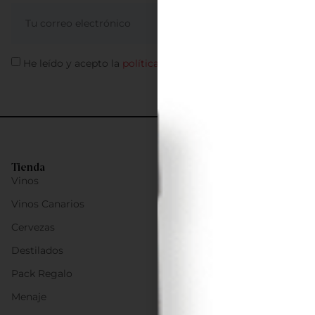
ME APUNTO
He leído y acepto la
política de privacidad
Tienda
Vinos
Vinos Canarios
Cervezas
Destilados
Pack Regalo
Menaje