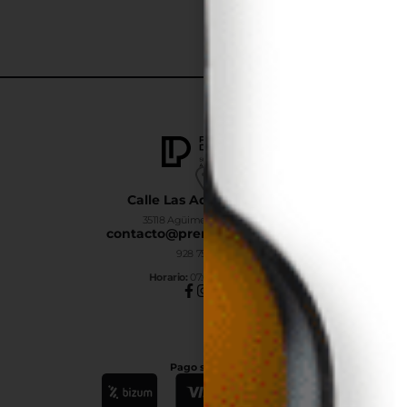
Calle Las Adelfas Nº6-B
35118 Agüimes, Las Palmas
contacto@premiumdrinks.es
928 754 363
Horar
io:
07:00h a 15:00h
Pago seguro