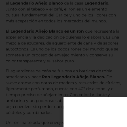
el
Legendario Añejo Blanco
de la casa
Legendario
.
Junto con el tabaco y el café, el ron es un elemento
cultural fundamental del Caribe y uno de los licores con
más aceptación en todos los mercados del mundo.
El Legendario Añejo Blanco es un ron
que representa la
experiencia y la dedicación de quienes lo elaboran. Es una
mezcla de azúcares, de aguardiente de caña y de sabores
autóctonos. Es uno de los pocos rones del mundo que se
somete a un proceso de envejecimiento y conserva su
color transparente y su sabor puro
El aguardiente de caña se fusiona en barricas de roble
americano y nace
Ron Legendario Añejo Blanco.
De
suave aroma con notas de madera y recuerdos de cítricos,
ligeramente perfumado, cuenta con 40º de alcohol y el
tiempo preciso de añejamiento. Con color brillante y
ambarino y un poderoso sabor intenso, limpio y terso,
deja envolver sin perder cuerpo ni esencia enriqueciendo
cócteles y combinados.
Un ron inalterado que envejece casi sin oscurecer