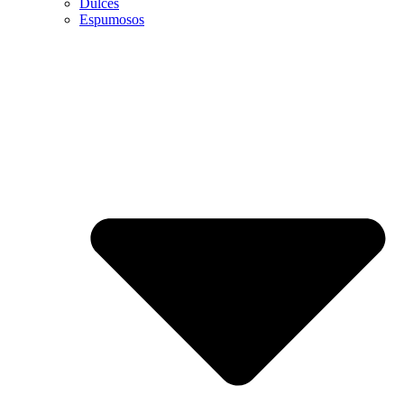
Dulces
Espumosos