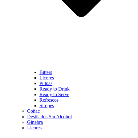
Bitters
Licores
Pulpas
Ready to Drink
Ready to Serve
Refrescos
Siropes
Coñac
Destilados Sin Alcohol
Ginebra
Licores