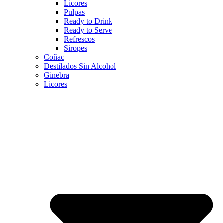
Licores
Pulpas
Ready to Drink
Ready to Serve
Refrescos
Siropes
Coñac
Destilados Sin Alcohol
Ginebra
Licores