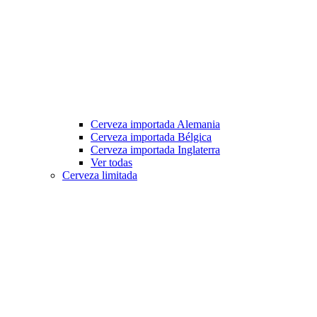
Cerveza importada Alemania
Cerveza importada Bélgica
Cerveza importada Inglaterra
Ver todas
Cerveza limitada