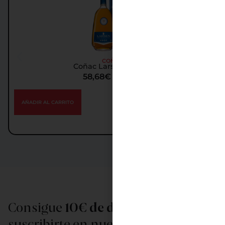
COÑAC
Coñac Larsen Vsop 1L
58,68
€
IGIC incl.
AÑADIR AL CARRITO
Consigue
10€ de descuento
al
suscribirte en nuestra newsletter