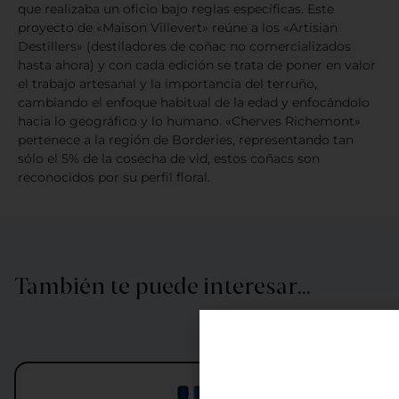
que realizaba un oficio bajo reglas específicas. Este
proyecto de «Maison Villevert» reúne a los «Artisian
Destillers» (destiladores de coñac no comercializados
hasta ahora) y con cada edición se trata de poner en valor
el trabajo artesanal y la importancia del terruño,
cambiando el enfoque habitual de la edad y enfocándolo
hacia lo geográfico y lo humano. «Cherves Richemont»
pertenece a la región de Borderies, representando tan
sólo el 5% de la cosecha de vid, estos coñacs son
reconocidos por su perfil floral.
También te puede interesar…