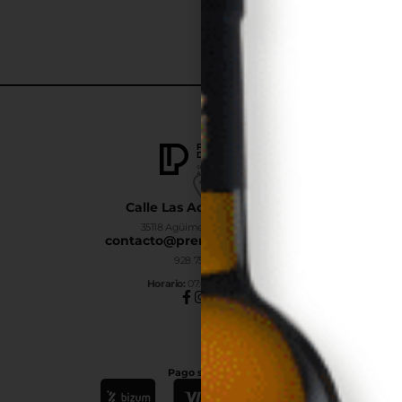
Calle Las Adelfas Nº6-B
35118 Agüimes, Las Palmas
contacto@premiumdrinks.es
928 754 363
Horar
io:
07:00h a 15:00h
Pago seguro