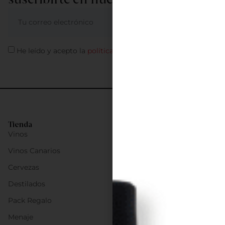
ME APUNTO
He leído y acepto la
política de privacidad
Tienda
Vinos
Vinos Canarios
Cervezas
Destilados
Pack Regalo
Menaje