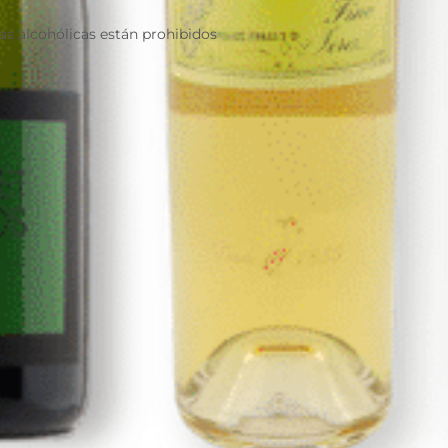
as alcohólicas están prohibidos