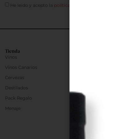
He leído y acepto la
política de privacidad
Tienda
Vinos
Vinos Canarios
Cervezas
Destilados
Pack Regalo
Menaje