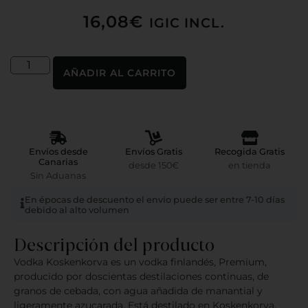
16,08
€
IGIC INCL.
AÑADIR AL CARRITO
Envíos desde
Envíos Gratis
Recogida Gratis
Canarias
desde 150€
en tienda
Sin Aduanas
En épocas de descuento el envío puede ser entre 7-10 días
debido al alto volumen
Descripción del producto
Vodka Koskenkorva es un vodka finlandés, Premium,
producido por doscientas destilaciones continuas, de
granos de cebada, con agua añadida de manantial y
ligeramente azucarada. Está destilado en Koskenkorva,