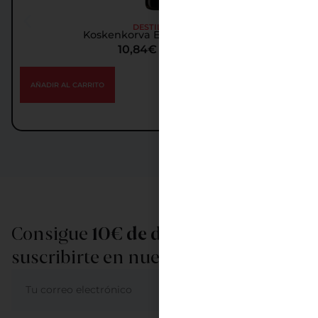
DESTILADOS
Koskenkorva Espresso Vodka
10,84
€
IGIC incl.
AÑADIR AL CARRITO
Consigue
10€ de descuento
al
suscribirte en nuestra newsletter
ME APUNTO