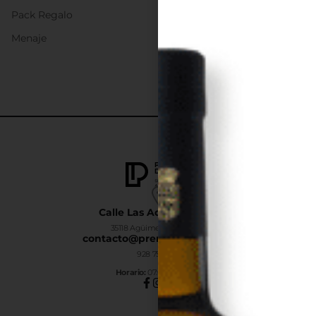
Pack Regalo
Menaje
Calle Las Adelfas Nº6-B
35118 Agüimes, Las Palmas
contacto@premiumdrinks.es
928 754 363
Horar
io:
07:00h a 15:00h