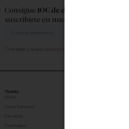
Consigue
10€ de descuento
al
suscribirte en nuestra newsletter
ME APUNTO
He leído y acepto la
política de privacidad
Tienda
Vinos
Vinos Canarios
Cervezas
Destilados