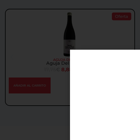
Oferta
AGUJA DEL FRAILE
Aguja Del Fraile 2017
17,75
€
8,88
€
IGIC incl.
AÑADIR AL CARRITO