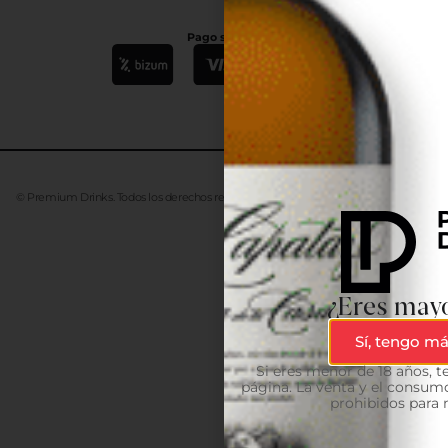
Pago seguro
© Premium Drinks. Todos los derechos reservados. Desarrollado
Advanze
¿Eres mayo
Sí, tengo má
Si eres menor de 18 años, 
página. La venta y el consumo
prohibidos para 