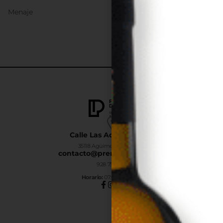
Menaje
Calle Las Adelfas Nº6-B
35118 Agüimes, Las Palmas
contacto@premiumdrinks.es
928 754 363
Horar
io:
07:00h a 15:00h