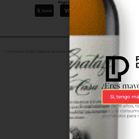
Pago seguro
© Premium Drinks. Todos los derechos reservados. Desarrollado
Advanze
¿Eres mayo
Sí, tengo má
Si eres menor de 18 años, 
página. La venta y el consumo
prohibidos para 