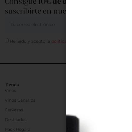
Consigue
10€ de descuento
al
suscribirte en nuestra newsletter
ME APUNTO
He leído y acepto la
política de privacidad
Tienda
Vinos
Vinos Canarios
Cervezas
Destilados
Pack Regalo