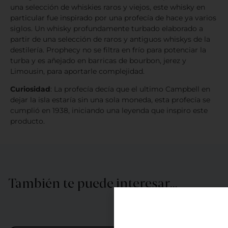
una selección de whiskies raros y viejos, este whisky en
particular fue inspirado por una profecía de hace ya varios
siglos. Un whisky profundamente turbado elaborado a
partir de una selección de raros y antiguos whiskys de la
destilería. Prophecy no se filtra en frío para potenciar la
turba y es añejado en barricas de bourbon, jerez y
Limousin, para aportarle complejidad.
Curiosidad
: La profecía decía que el ultimo Campbell en
dejar la isla estaría sin una sola moneda, esta profecía se
cumplió en 1938, iniciando una leyenda que inspiro este
producto.
También te puede interesar…