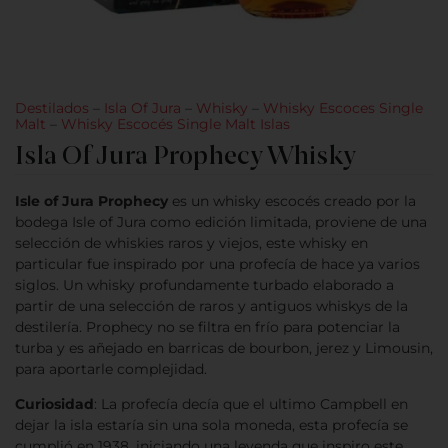
Destilados
–
Isla Of Jura
–
Whisky
–
Whisky Escoces Single
Malt
–
Whisky Escocés Single Malt Islas
Isla Of Jura Prophecy Whisky
Isle of Jura Prophecy
es un whisky escocés creado por la
bodega Isle of Jura como edición limitada, proviene de una
selección de whiskies raros y viejos, este whisky en
particular fue inspirado por una profecía de hace ya varios
siglos. Un whisky profundamente turbado elaborado a
partir de una selección de raros y antiguos whiskys de la
destilería. Prophecy no se filtra en frío para potenciar la
turba y es añejado en barricas de bourbon, jerez y Limousin,
para aportarle complejidad.
Curiosidad
: La profecía decía que el ultimo Campbell en
dejar la isla estaría sin una sola moneda, esta profecía se
cumplió en 1938, iniciando una leyenda que inspiro este