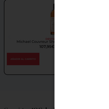
DESTILADOS
Michael Couvreur Sherry Oak Cask Whisky
107,95
€
IGIC incl.
AÑADIR AL CARRITO