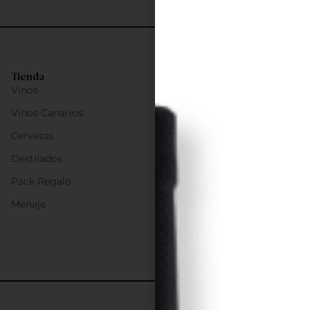
Tienda
Vinos
Vinos Canarios
Cervezas
Destilados
Pack Regalo
Menaje