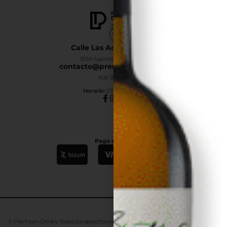
Calle Las Adelfas Nº6-B
35118 Agüimes, Las Palmas
contacto@premiumdrinks.es
928 754 363
Horar
io:
07:00h a 15:00h
Pago seguro
© Premium Drinks. Todos los derechos reservados. Desarrollado
Advanze