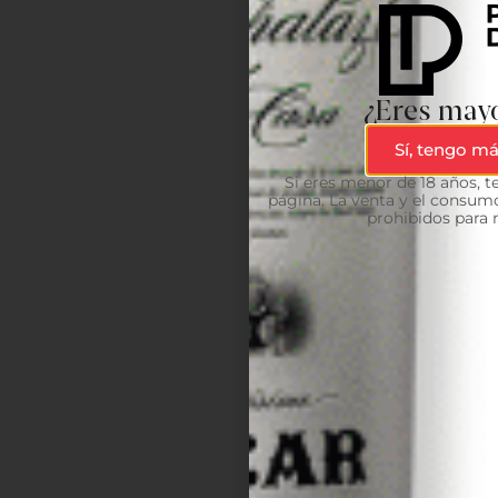
¿Eres mayo
Sí, tengo má
Si eres menor de 18 años, 
página. La venta y el consumo
prohibidos para 