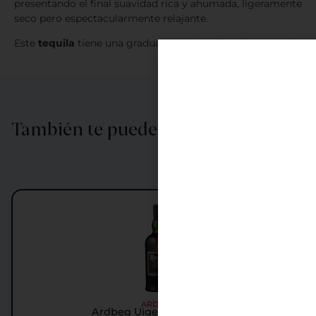
presentando el final suavidad rica y ahumada, ligeramente
seco pero espectacularmente relajante.
Este
tequila
tiene una graduación alcohólica de 40% Vol.
También te puede interesar…
ARDBEG
Ardbeg Uigeadail Whisky