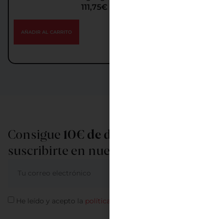
111,75
€
IGIC incl.
AÑADIR AL CARRITO
Consigue
10€ de descuento
al
suscribirte en nuestra newsletter
ME APUNTO
He leído y acepto la
política de privacidad