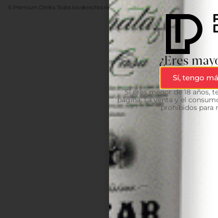
© Premium Drinks. Todos los derechos reservados. Desarrollado
Advanze
¿Eres mayo
Sí, tengo má
Si eres menor de 18 años, 
página. La venta y el consumo
prohibidos para 