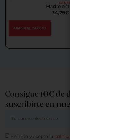
GENEROSOS
Madre Nº1 A Ladislao
34,25
€
IGIC incl.
AÑADIR AL CARRITO
Consigue
10€ de descuento
al
suscribirte en nuestra newsletter
ME APUNTO
He leído y acepto la
política de privacidad