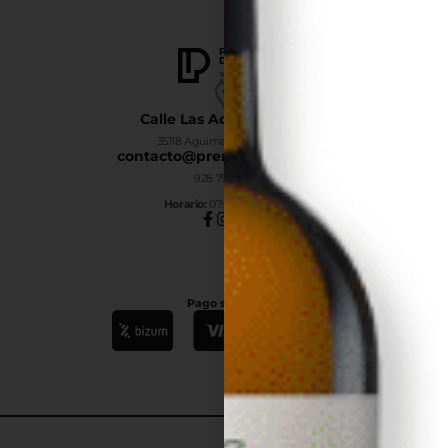
Calle Las Adelfas Nº6-B
35118 Agüimes, Las Palmas
contacto@premiumdrinks.es
928 754 363
Horar
io:
07:00h a 15:00h
Pago seguro