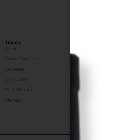
Tienda
Vinos
Vinos Canarios
Cervezas
Destilados
Pack Regalo
Menaje