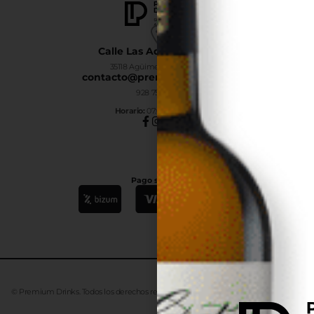
Calle Las Adelfas Nº6-B
35118 Agüimes, Las Palmas
contacto@premiumdrinks.es
928 754 363
Horar
io:
07:00h a 15:00h
Pago seguro
© Premium Drinks. Todos los derechos reservados. Desarrollado
Advanze