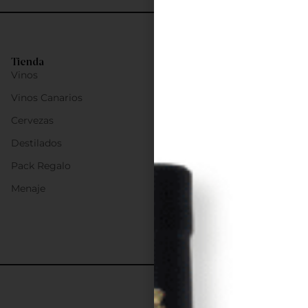
Tienda
Vinos
Vinos Canarios
Cervezas
Destilados
Pack Regalo
Menaje