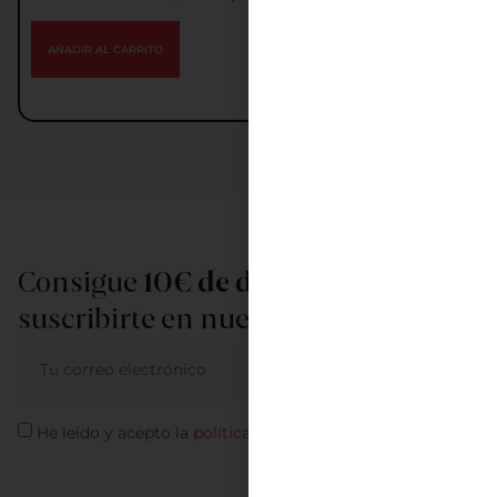
AÑADIR AL CARRITO
Consigue
10€ de descuento
al
suscribirte en nuestra newsletter
ME APUNTO
He leído y acepto la
política de privacidad