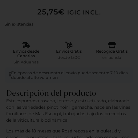
25,75
€
IGIC INCL.
Sin existencias
Envíos desde
Envíos Gratis
Recogida Gratis
Canarias
desde 150€
en tienda
Sin Aduanas
En épocas de descuento el envío puede ser entre 7-10 días
debido al alto volumen
Descripción del producto
Este espumoso rosado, intenso y estructurado, elaborado
con las variedades pinot noir i garnacha, nace en las viñas
familiares de Mas Escorpí, trabajadas bajo los preceptos
de la viticultura biodinámica.
Los más de 18 meses que Rosé reposa en la quietud y
silencio de nuestras cavas, es custodiado con esmero por