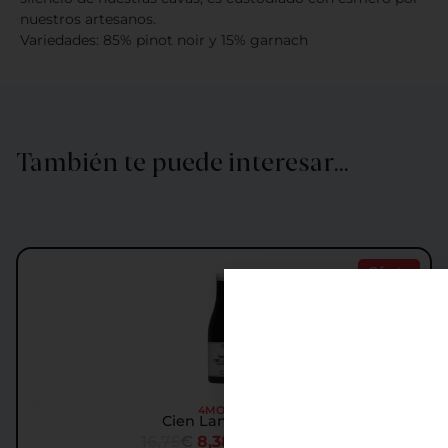
nuestros artesanos.
Variedades: 85% pinot noir y 15% garnach
También te puede interesar…
Oferta
4MONOS
Cien Lanzas 2017
16,75
€
8,38
€
IGIC incl.