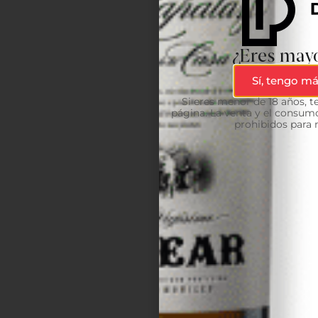
¿Eres mayo
Sí, tengo má
Si eres menor de 18 años, 
página. La venta y el consumo
prohibidos para 