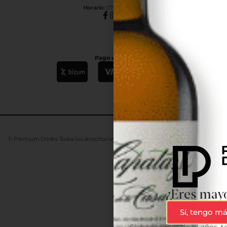
Horar
io:
07:00h a 15:00h
Pago seguro
© Premium Drinks. Todos los derechos reservados. Desarrollado
Advanze
¿Eres mayo
Sí, tengo má
Si eres menor de 18 años, 