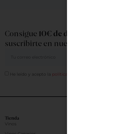
Consigue
10€ de descuento
al
suscribirte en nuestra newsletter
ME APUNTO
He leído y acepto la
política de privacidad
Tienda
Vinos
Vinos Canarios