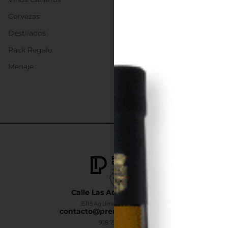
Cervezas
Destilados
Pack Regalo
Menaje
Calle Las Adelfas Nº6-B
35118 Agüimes, Las Palmas
contacto@premiumdrinks.es
928 754 363