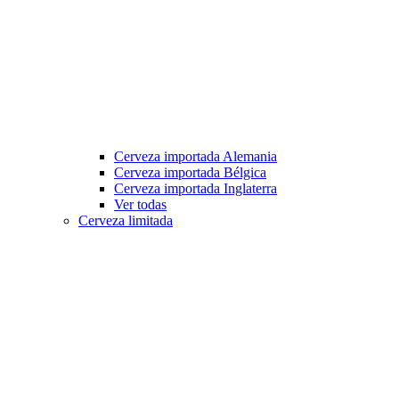
Cerveza importada Alemania
Cerveza importada Bélgica
Cerveza importada Inglaterra
Ver todas
Cerveza limitada