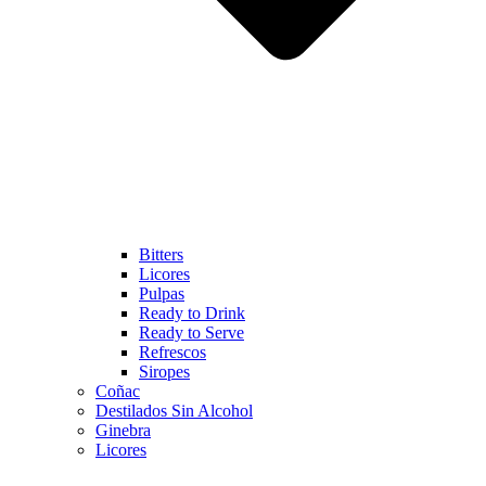
Bitters
Licores
Pulpas
Ready to Drink
Ready to Serve
Refrescos
Siropes
Coñac
Destilados Sin Alcohol
Ginebra
Licores