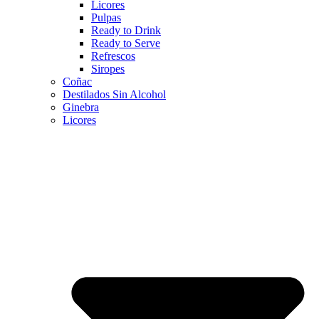
Licores
Pulpas
Ready to Drink
Ready to Serve
Refrescos
Siropes
Coñac
Destilados Sin Alcohol
Ginebra
Licores