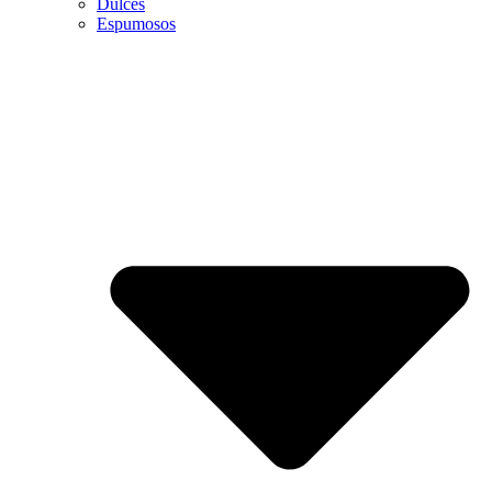
Dulces
Espumosos