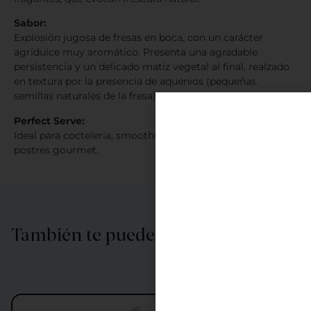
Sabor:
Explosión jugosa de fresas en boca, con un carácter
agridulce muy aromático. Presenta una agradable
persistencia y un delicado matiz vegetal al final, realzado
en textura por la presencia de aquenios (pequeñas
semillas naturales de la fresa).
Perfect Serve:
Ideal para coctelería, smoothies, frappés, yogures, tartas y
postres gourmet.
También te puede interesar…