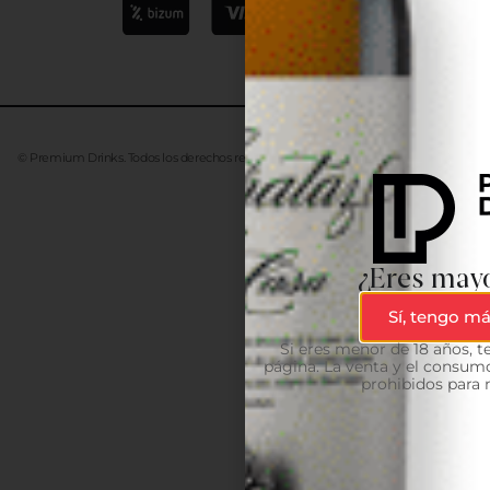
© Premium Drinks. Todos los derechos reservados. Desarrollado
Advanze
¿Eres mayo
Sí, tengo má
Si eres menor de 18 años, 
página. La venta y el consumo
prohibidos para 