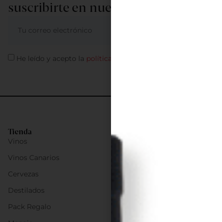
suscribirte en nuestra newsletter
ME APUNTO
He leído y acepto la
política de privacidad
Tienda
Vinos
Vinos Canarios
Cervezas
Destilados
Pack Regalo