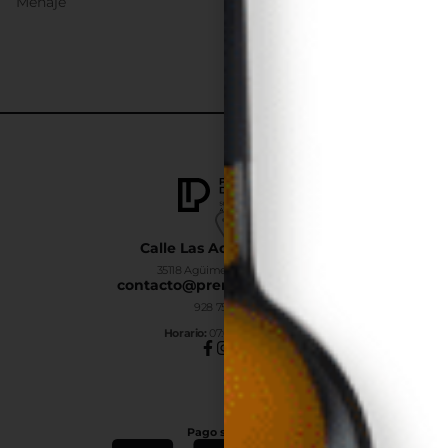
Menaje
Calle Las Adelfas Nº6-B
35118 Agüimes, Las Palmas
contacto@premiumdrinks.es
928 754 363
Horar
io:
07:00h a 15:00h
Pago seguro