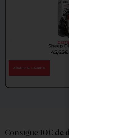
DESTILADOS
Sheep Dip Whisky
45,65
€
IGIC incl.
AÑADIR AL CARRITO
Consigue
10€ de descuento
al