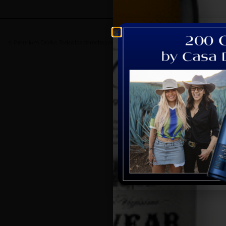
© Premium Drinks. Todos los derechos reservados. Desarrollado
Advanze
¿Eres mayo
Sí, tengo má
Si eres menor de 18 años, 
página. La venta y el consumo
prohibidos para 