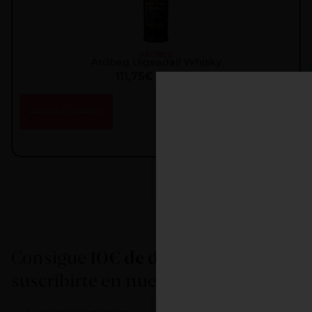
ARDBEG
Ardbeg Uigeadail Whisky
111,75
€
IGIC incl.
AÑADIR AL CARRITO
Consigue
10€ de descuento
al
suscribirte en nuestra newsletter