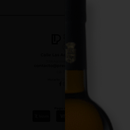
Calle Las Adelfas Nº6-B
35118 Agüimes, Las Palmas
contacto@premiumdrinks.es
928 754 363
Horar
io:
07:00h a 15:00h
Pago seguro