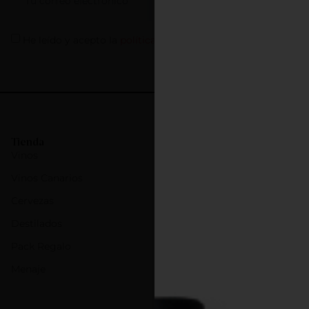
ME APUNTO
He leído y acepto la
política de privacidad
Tienda
Vinos
Vinos Canarios
Cervezas
Destilados
Pack Regalo
Menaje