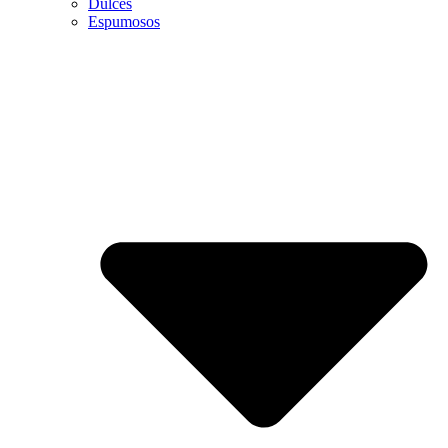
Dulces
Espumosos