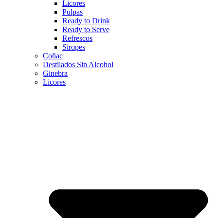
Licores
Pulpas
Ready to Drink
Ready to Serve
Refrescos
Siropes
Coñac
Destilados Sin Alcohol
Ginebra
Licores