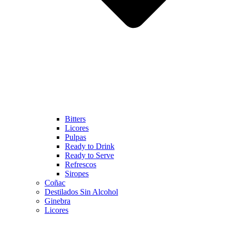
Bitters
Licores
Pulpas
Ready to Drink
Ready to Serve
Refrescos
Siropes
Coñac
Destilados Sin Alcohol
Ginebra
Licores