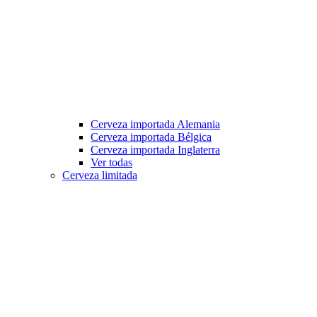
Cerveza importada Alemania
Cerveza importada Bélgica
Cerveza importada Inglaterra
Ver todas
Cerveza limitada