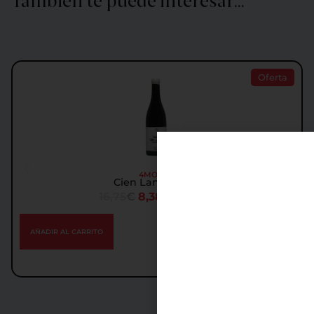
También te puede interesar…
Oferta
4MONOS
Cien Lanzas 2017
16,75
€
8,38
€
IGIC incl.
AÑADIR AL CARRITO