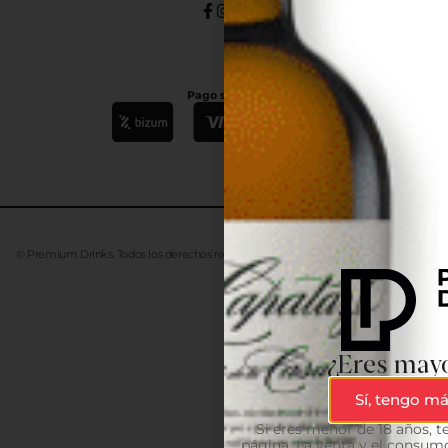
Pago seguro
© Premium Drinks. Todos los derechos reservados. Desarrollado
Advanze
¿Eres mayo
Sí, tengo má
Si eres menor de 18 años, 
página. La venta y el consumo