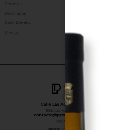
Cervezas
Destilados
Pack Regalo
Menaje
Calle Las Adelfas Nº6-B
35118 Agüimes, Las Palmas
contacto@premiumdrinks.es
928 754 363
Horar
io:
07:00h a 15:00h