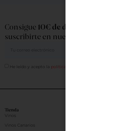
Consigue
10€ de descuento
al
suscribirte en nuestra newsletter
ME APUNTO
He leído y acepto la
política de privacidad
Tienda
Vinos
Vinos Canarios