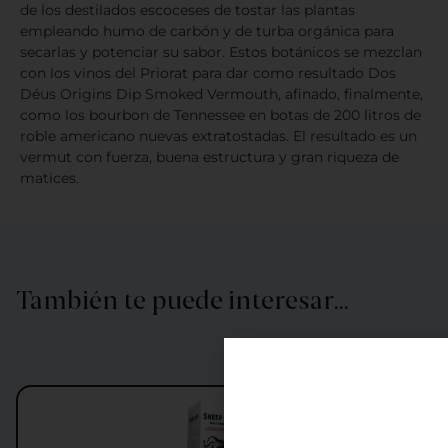
de los destilados escoceses de tostar las plantas
empleando humo de carbón y de turba orgánica para
secarlas y potenciar su sabor. Estos botánicos se mezclan
con los vinos del Priorat para dar como resultado Dos
Déus Origins Dip Smoked Vermouth, afinado, finalmente,
como los bourbon de Tennessee en botas de 200 litros de
roble americano nuevas extratostadas. El resultado es un
vermut con fuerza, buena estructura y gran riqueza de
matices.
También te puede interesar…