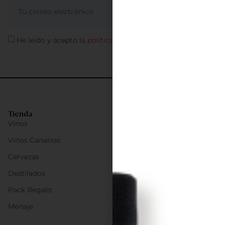
ME APUNTO
He leído y acepto la
política de privacidad
Tienda
Vinos
Vinos Canarios
Cervezas
Destilados
Pack Regalo
Menaje