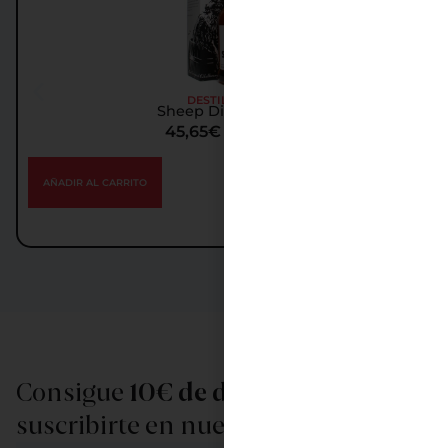
DESTILADOS
Sheep Dip Whisky
45,65
€
IGIC incl.
AÑADIR AL CARRITO
Consigue
10€ de descuento
al
suscribirte en nuestra newsletter