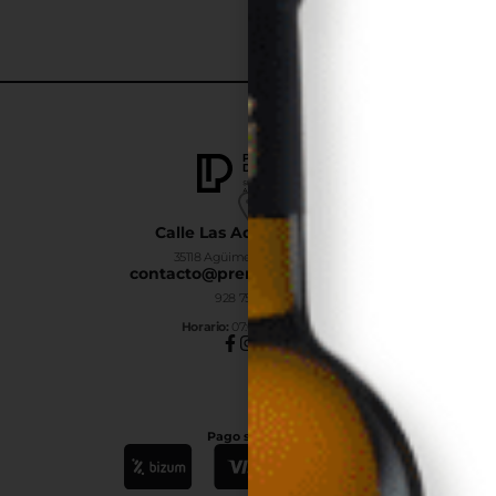
Calle Las Adelfas Nº6-B
35118 Agüimes, Las Palmas
contacto@premiumdrinks.es
928 754 363
Horar
io:
07:00h a 15:00h
Pago seguro