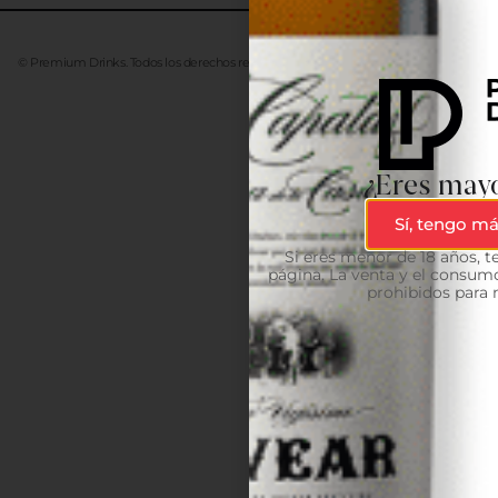
© Premium Drinks. Todos los derechos reservados. Desarrollado
Advanze
¿Eres mayo
Sí, tengo má
Si eres menor de 18 años, 
página. La venta y el consumo
prohibidos para 