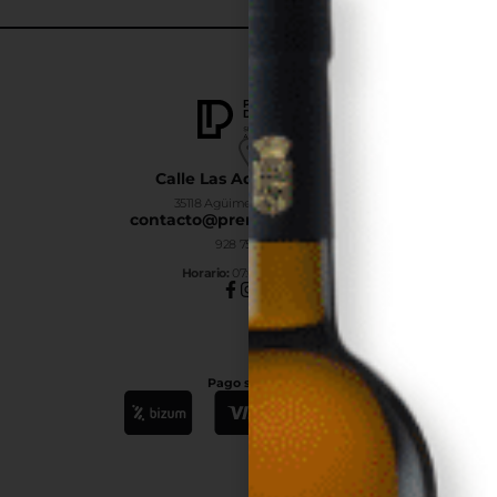
Calle Las Adelfas Nº6-B
35118 Agüimes, Las Palmas
contacto@premiumdrinks.es
928 754 363
Horar
io:
07:00h a 15:00h
Pago seguro