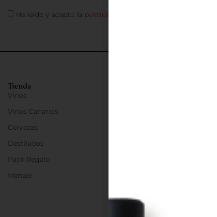
He leído y acepto la
política de privacidad
Tienda
Vinos
Vinos Canarios
Cervezas
Destilados
Pack Regalo
Menaje