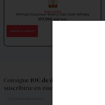
DESTILADOS
Michael Couvreur Sherry Oak Cask Whisky
107,95
€
IGIC incl.
AÑADIR AL CARRITO
Consigue
10€ de descuento
al
suscribirte en nuestra newsletter
ME APUNTO