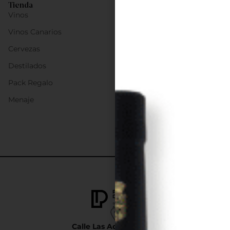
Tienda
Vinos
Vinos Canarios
Cervezas
Destilados
Pack Regalo
Menaje
Calle Las Adelfas Nº6-B