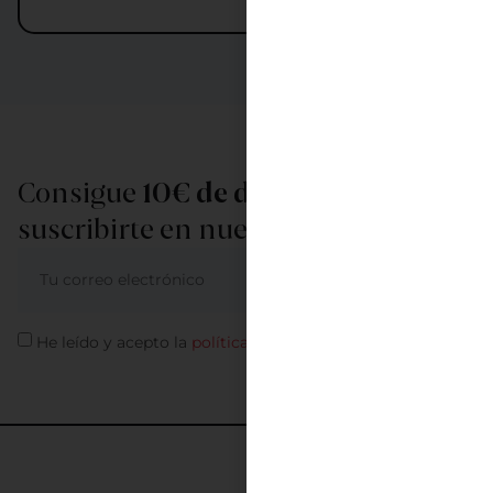
Consigue
10€ de descuento
al
suscribirte en nuestra newsletter
ME APUNTO
He leído y acepto la
política de privacidad