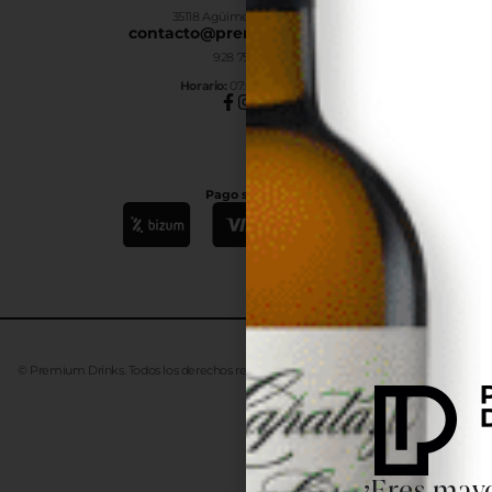
35118 Agüimes, Las Palmas
contacto@premiumdrinks.es
928 754 363
Horar
io:
07:00h a 15:00h
Pago seguro
© Premium Drinks. Todos los derechos reservados. Desarrollado
Advanze
¿Eres mayo