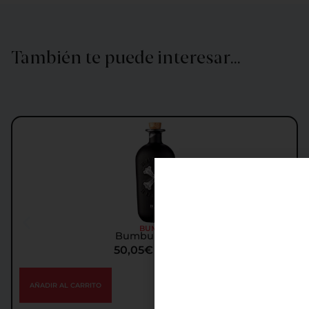
También te puede interesar…
BUMBU
Bumbu XO Ron
50,05
€
IGIC incl.
AÑADIR AL CARRITO