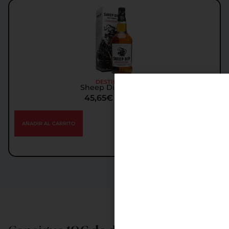
DESTILADOS
Sheep Dip Whisky
45,65
€
IGIC incl.
AÑADIR AL CARRITO