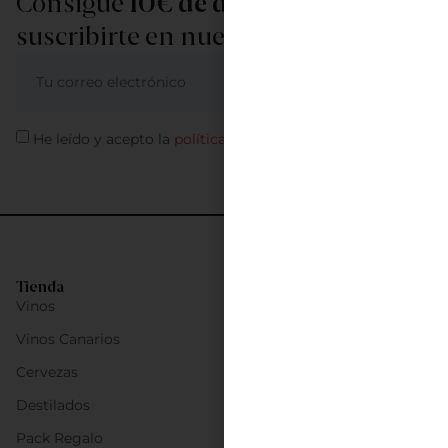
Consigue
10€ de descuento
al
suscribirte en nuestra newsletter
ME APUNTO
He leído y acepto la
política de privacidad
Tienda
Vinos
Vinos Canarios
Cervezas
Destilados
Pack Regalo