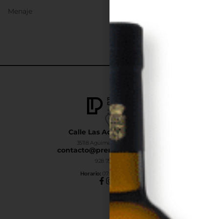
Menaje
Calle Las Adelfas Nº6-B
35118 Agüimes, Las Palmas
contacto@premiumdrinks.es
928 754 363
Horar
io:
07:00h a 15:00h