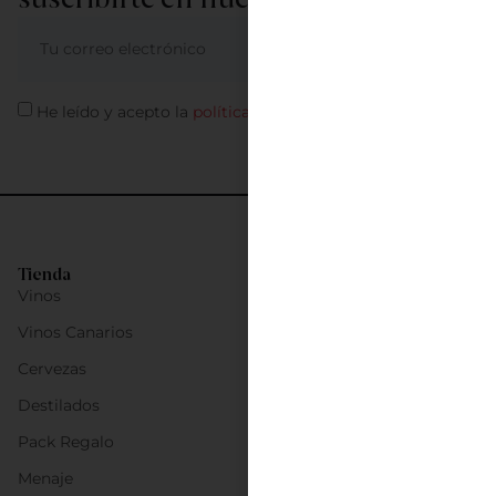
ME APUNTO
He leído y acepto la
política de privacidad
Tienda
Vinos
Vinos Canarios
Cervezas
Destilados
Pack Regalo
Menaje