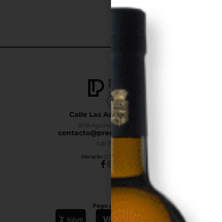
Calle Las Adelfas Nº6-B
35118 Agüimes, Las Palmas
contacto@premiumdrinks.es
928 754 363
Horar
io:
07:00h a 15:00h
Pago seguro