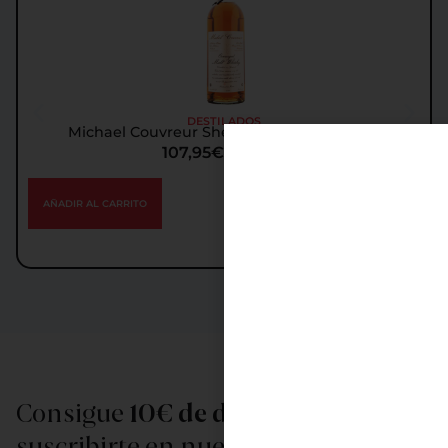
DESTILADOS
Michael Couvreur Sherry Oak Cask Whisky
107,95
€
IGIC incl.
AÑADIR AL CARRITO
Consigue
10€ de descuento
al
suscribirte en nuestra newsletter