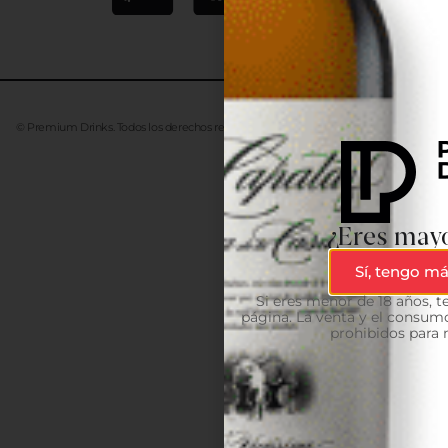
© Premium Drinks. Todos los derechos reservados. Desarrollado
Advanze
¿Eres mayo
Sí, tengo má
Si eres menor de 18 años, 
página. La venta y el consumo
prohibidos para 