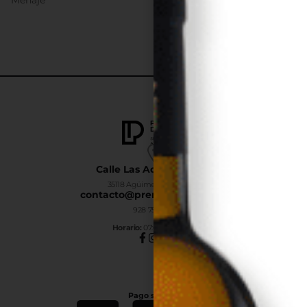
Calle Las Adelfas Nº6-B
35118 Agüimes, Las Palmas
contacto@premiumdrinks.es
928 754 363
Horar
io:
07:00h a 15:00h
Pago seguro