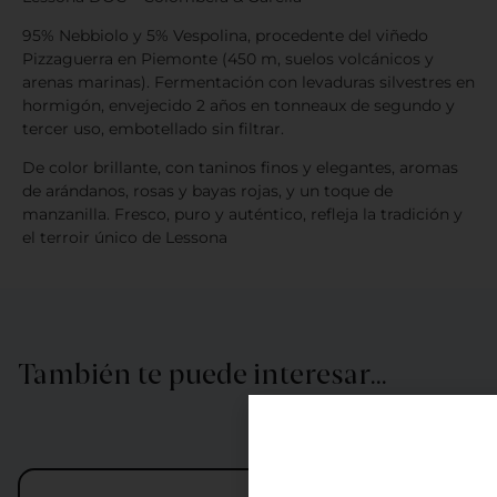
95% Nebbiolo y 5% Vespolina, procedente del viñedo
Pizzaguerra en Piemonte (450 m, suelos volcánicos y
arenas marinas). Fermentación con levaduras silvestres en
hormigón, envejecido 2 años en tonneaux de segundo y
tercer uso, embotellado sin filtrar.
De color brillante, con taninos finos y elegantes, aromas
de arándanos, rosas y bayas rojas, y un toque de
manzanilla. Fresco, puro y auténtico, refleja la tradición y
el terroir único de Lessona
También te puede interesar…