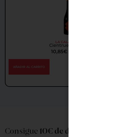
LA CALANDRIA
Cientruenos 2017
10,85
€
IGIC incl.
AÑADIR AL CARRITO
Consigue
10€ de descuento
al