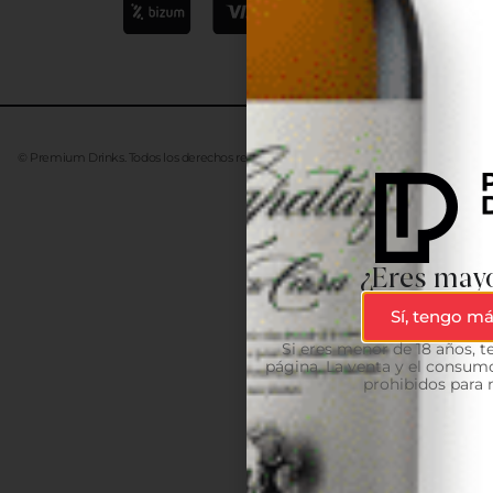
© Premium Drinks. Todos los derechos reservados. Desarrollado
Advanze
¿Eres mayo
Sí, tengo má
Si eres menor de 18 años, 
página. La venta y el consumo
prohibidos para 