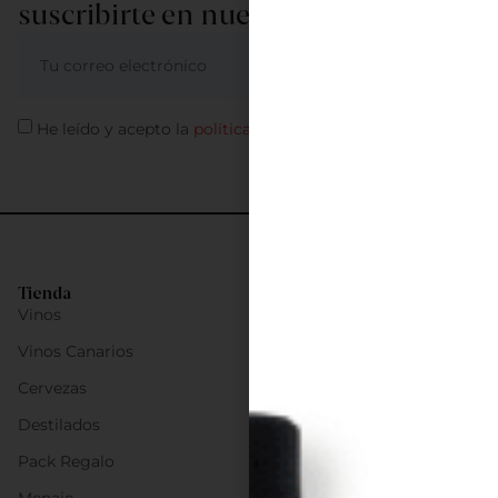
suscribirte en nuestra newsletter
ME APUNTO
He leído y acepto la
política de privacidad
Tienda
Vinos
Vinos Canarios
Cervezas
Destilados
Pack Regalo
Menaje