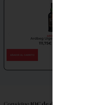
ARDBEG
Ardbeg Uigeadail Whisky
111,75
€
IGIC incl.
AÑADIR AL CARRITO
Consigue
10€ de descuento
al