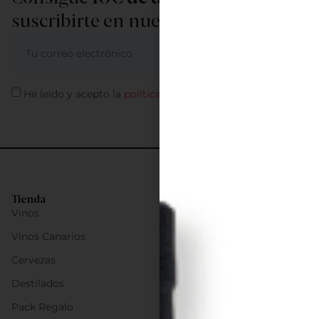
suscribirte en nuestra newsletter
ME APUNTO
He leído y acepto la
política de privacidad
Tienda
Vinos
Vinos Canarios
Cervezas
Destilados
Pack Regalo