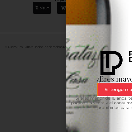
© Premium Drinks. Todos los derechos reservados. Desarrollado
Advanze
¿Eres mayo
Sí, tengo má
Si eres menor de 18 años, 
página. La venta y el consumo
prohibidos para 