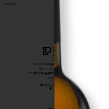
Menaje
Calle Las Adelfas Nº6-B
35118 Agüimes, Las Palmas
contacto@premiumdrinks.es
928 754 363
Horar
io:
07:00h a 15:00h
Pago seguro