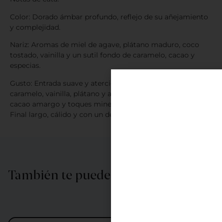
Color: Dorado ámbar profundo, reflejo de su añejamiento
y complejidad.
Nariz: Aromas de miel de agave, plátano maduro, coco
tostado, vainilla y un sutil fondo de caramelo, cacao y
especias.
Gusto: Entrada suave y aterciopelada, con notas de miel,
caramelo, vainilla, plátano y almendra; el roble tostado,
cacao amargo y toques minerales enriquecen el paladar.
Final largo, cálido y con un delicado retrogusto a canela
También te puede interesar…