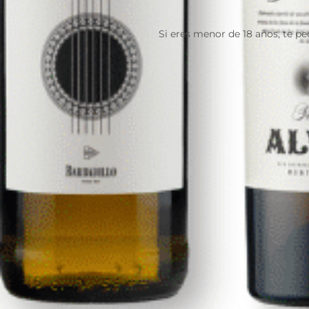
Si eres menor de 18 años, te p
AÑADIR AL CARRITO