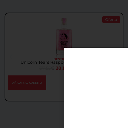
Oferta
DESTILADOS
Unicorn Tears Raspberry Licor de Ginebra
37,55
€
28,18
€
IGIC incl.
AÑADIR AL CARRITO