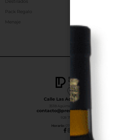
Destilados
Pack Regalo
Menaje
Calle Las Adelfas Nº6-B
35118 Agüimes, Las Palmas
contacto@premiumdrinks.es
928 754 363
Horar
io:
07:00h a 15:00h