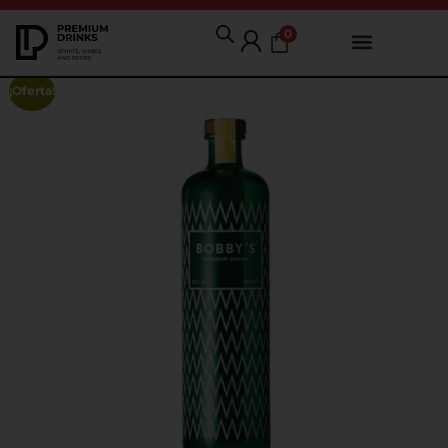
0
¡Oferta!