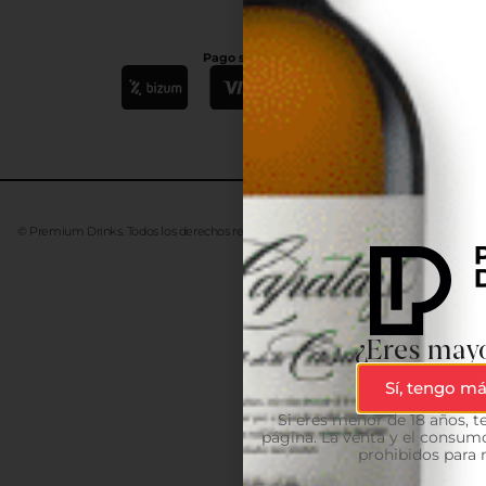
Pago seguro
© Premium Drinks. Todos los derechos reservados. Desarrollado
Advanze
¿Eres mayo
Sí, tengo má
Si eres menor de 18 años, 
página. La venta y el consumo
prohibidos para 