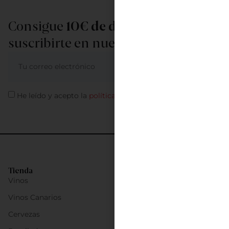
Consigue
10€ de descuento
al
suscribirte en nuestra newsletter
ME APUNTO
He leído y acepto la
política de privacidad
Tienda
Vinos
Vinos Canarios
Cervezas