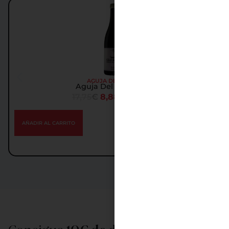
Oferta
AGUJA DEL FRAILE
Aguja Del Fraile 2017
17,75
€
8,88
€
IGIC incl.
AÑADIR AL CARRITO