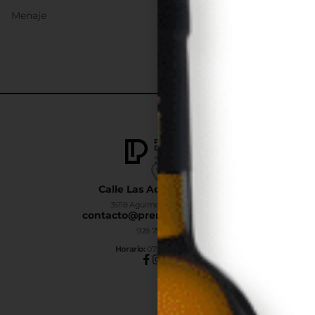
Menaje
Calle Las Adelfas Nº6-B
35118 Agüimes, Las Palmas
contacto@premiumdrinks.es
928 754 363
Horar
io:
07:00h a 15:00h