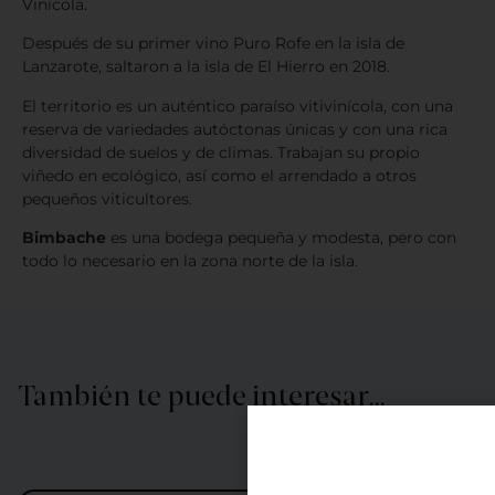
Vinícola.
Después de su primer vino Puro Rofe en la isla de
Lanzarote, saltaron a la isla de El Hierro en 2018.
El territorio es un auténtico paraíso vitivinícola, con una
reserva de variedades autóctonas únicas y con una rica
diversidad de suelos y de climas. Trabajan su propio
viñedo en ecológico, así como el arrendado a otros
pequeños viticultores.
Bimbache
es una bodega pequeña y modesta, pero con
todo lo necesario en la zona norte de la isla.
También te puede interesar…