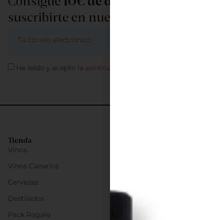
Consigue
10€ de descuento
al
suscribirte en nuestra newsletter
ME APUNTO
He leído y acepto la
política de privacidad
Tienda
Vinos
Vinos Canarios
Cervezas
Destilados
Pack Regalo